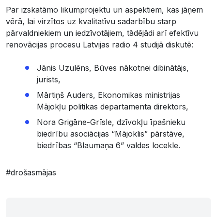
Par izskatāmo likumprojektu un aspektiem, kas jāņem
vērā, lai virzītos uz kvalitatīvu sadarbību starp
pārvaldniekiem un iedzīvotājiem, tādējādi arī efektīvu
renovācijas procesu Latvijas radio 4 studijā diskutē:
Jānis Uzulēns, Būves nākotnei dibinātājs,
jurists,
Mārtiņš Auders, Ekonomikas ministrijas
Mājokļu politikas departamenta direktors,
Nora Grigāne-Grīsle, dzīvokļu īpašnieku
biedrību asociācijas “Mājoklis” pārstāve,
biedrības “Blaumaņa 6” valdes locekle.
#drošasmājas