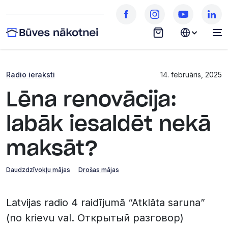
Radio ieraksti
14. februāris, 2025
Lēna renovācija:
labāk iesaldēt nekā
maksāt?
Daudzdzīvokļu mājas
Drošas mājas
Latvijas radio 4 raidījumā “Atklāta saruna”
(no krievu val. Открытый разговор)