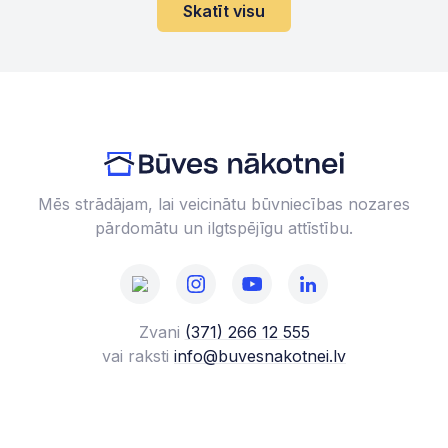
Skatīt visu
Mēs strādājam, lai veicinātu būvniecības nozares
pārdomātu un ilgtspējīgu attīstību.
Zvani
(371) 266 12 555‬
vai raksti
info@buvesnakotnei.lv