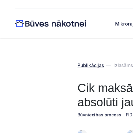
Mikrora
Publikācijas
—
Izlasāms
Cik maksā 
absolūti j
Būvniecības process
FID