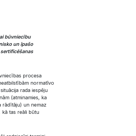
vai būvniecību
hnisko un īpašo
 sertificēšanas
 būvniecības procesa
 neatbilstībām normatīvo
ituācija rada iespēju
enām (atminamies, ka
a rādītāju) un nemaz
 kā tas reāli būtu