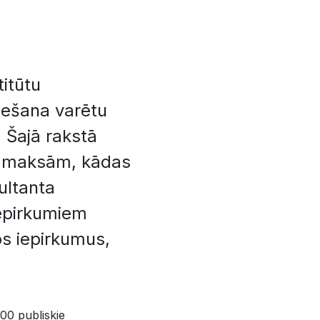
titūtu
iešana varētu
 Šajā rakstā
 izmaksām, kādas
ultanta
iepirkumiem
s iepirkumus,
000 publiskie