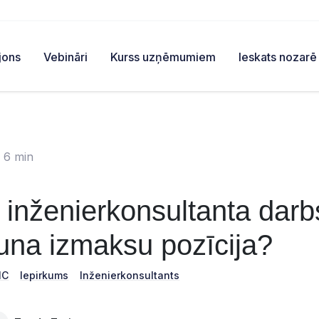
jons
Vebināri
Kurss uzņēmumiem
Ieskats nozarē
 6 min
inženierkonsultanta darbs
auna izmaksu pozīcija?
IC
Iepirkums
Inženierkonsultants