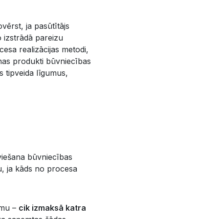
ērst, ja pasūtītājs
o izstrādā pareizu
cesa realizācijas metodi,
anas produkti būvniecības
s tipveida līgumus,
viešana būvniecības
u, ja kāds no procesa
jumu –
cik izmaksā katra