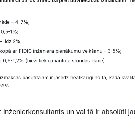
lībnieka darbs attiecībā pret būvniecības izmaksām?
Tik
trāde – 4-7%;
 0,5-1%;
 līdz 2%;
kopā ar FIDIC inženiera pienākumu veikšanu – 3-5%;
0,6-1,2% (bieži tiek izmantota stundas likme).
 izmaksas pasūtītājam ir jāsedz neatkarīgi no tā, kādā kvalitā
cere.
 inženierkonsultants un vai tā ir absolūti 