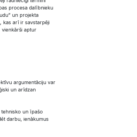
i radniecīgi termini
ības procesa dalībnieku
audu” un projekta
), kas arī ir savstarpēji
, vienkārši aptur
ektīvu argumentāciju var
iski un arīdzan
 tehnisko un īpašo
udēt darbu, ienākumus