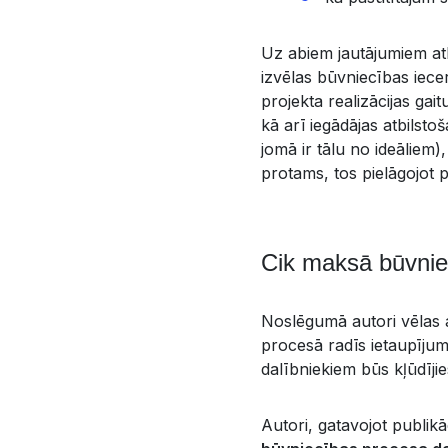
Uz abiem jautājumiem atb
izvēlas būvniecības iecer
projekta realizācijas gai
kā arī iegādājas atbilst
jomā ir tālu no ideāliem
protams, tos pielāgojot p
Cik maksā būvnie
Noslēgumā autori vēlas 
procesā radīs ietaupījum
dalībniekiem būs kļūdījie
Autori, gatavojot publik