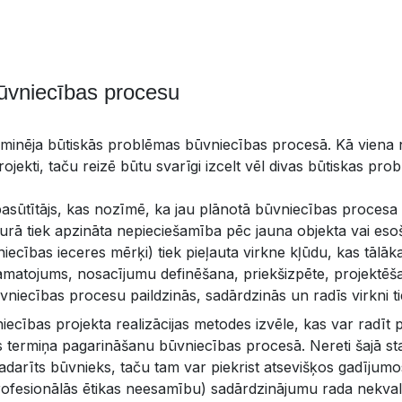
ūvniecības procesu
i minēja būtiskās problēmas būvniecības procesā. Kā viena 
rojekti, taču reizē būtu svarīgi izcelt vēl divas būtiskas pro
pasūtītājs, kas nozīmē, ka jau plānotā būvniecības procesa
, kurā tiek apzināta nepieciešamība pēc jauna objekta vai e
niecības ieceres mērķi) tiek pieļauta virkne kļūdu, kas tālāka
matojums, nosacījumu definēšana, priekšizpēte, projektēša
niecības procesu paildzinās, sadārdzinās un radīs virkni ti
ecības projekta realizācijas metodes izvēle, kas var radīt
as termiņa pagarināšanu būvniecības procesā. Nereti šajā st
padarīts būvnieks, taču tam var piekrist atsevišķos gadījum
ofesionālās ētikas neesamību) sadārdzinājumu rada nekvali