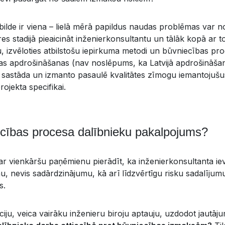
ilde ir viena – lielā mērā papildus naudas problēmas var nov
es stadijā pieaicināt inženierkonsultantu un tālāk kopā ar t
tu, izvēloties atbilstošu iepirkuma metodi un būvniecības pro
ošas apdrošināšanas (nav noslēpums, ka Latvijā apdrošināš
), sastāda un izmanto pasaulē kvalitātes zīmogu iemantojušu
rojekta specifikai.
cības procesa dalībnieku pakalpojums?
ar vienkāršu paņēmienu pierādīt, ka inženierkonsultanta ie
u, nevis sadārdzinājumu, kā arī līdzvērtīgu risku sadalījum
s.
āciju, veica vairāku inženieru biroju aptauju, uzdodot jautā