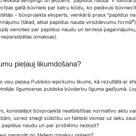
ieskatā dempings un jēdziens “papildus nauda” ir savstarpēj
ecības gaitā būvnieki par katru kļūdu, ko pieļāvusi būvniec
ektētājs – būvprojekta eksperts, vienkārši prasa “papildus n
#
arinājumu (tātad, atkal papildus nauda virsizdevumu formā
 nespēj vienoties par papildus naudu un termiņa pagarinājumu
 neparedzētas izmaksas).
umu pieļauj likumdošana?
o visu pieļauj Publisko iepirkumu likums, kā rezultātā ar ef
tnējās līgumcenas publiska būvdarbu līguma gadījumā. Loģ
, konstatējot būvprojektā neatbilstības normatīvo aktu vai
bām, uzreiz sniegt sūdzību un faktiski vismaz uz laiku za
būt papildus naudu un par problēmu neziņot?
sevi pasargāt no šādiem izmaksu riskiem?