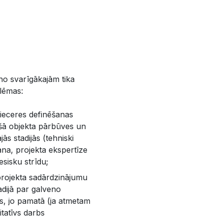
no svarīgākajām tika
blēmas:
 ieceres definēšanas
sošā objekta pārbūves un
jās stadijās (tehniski
na, projekta ekspertīze
esisku strīdu;
 projekta sadārdzinājumu
adijā par galveno
os, jo pamatā (ja atmetam
tatīvs darbs