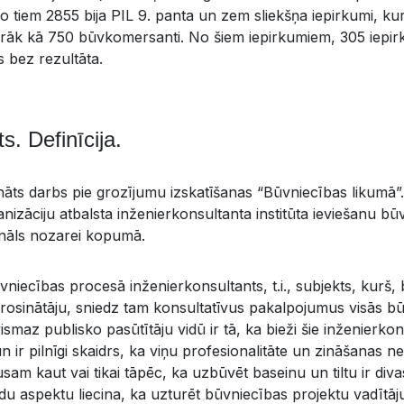
o tiem 2855 bija PIL 9. panta un zem sliekšņa iepirkumi, k
irāk kā 750 būvkomersanti. No šiem iepirkumiem, 305 iepirk
 bez rezultāta.
s. Definīcija.
nāts darbs pie grozījumu izskatīšanas “Būvniecības likumā”
nizāciju atbalsta inženierkonsultanta institūta ieviešanu b
gnāls nozarei kopumā.
niecības procesā inženierkonsultants, t.i., subjekts, kurš, 
rosinātāju, sniedz tam konsultatīvus pakalpojumus visās būv
maz publisko pasūtītāju vidū ir tā, ka bieži šie inženierkonsu
n ir pilnīgi skaidrs, ka viņu profesionalitāte un zināšanas ne
sam kaut vai tikai tāpēc, ka uzbūvēt baseinu un tiltu ir diva
du aspektu liecina, ka uzturēt būvniecības projektu vadītā