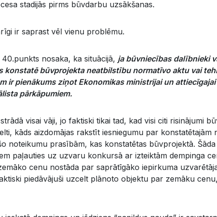
cesa stadijās pirms būvdarbu uzsākšanas.
rīgi ir saprast vēl vienu problēmu.
40.punkts nosaka, ka situācijā,
ja būvniecības dalībnieki 
as konstatē būvprojekta neatbilstību normatīvo aktu vai te
 ir pienākums ziņot Ekonomikas ministrijai un attiecīgajai
iālista pārkāpumiem.
rādā visai vāji, jo faktiski tikai tad, kad visi citi risinājumi
melti, kāds aizdomājas rakstīt iesniegumu par konstatētajām
šo noteikumu prasībām, kas konstatētas būvprojektā. Šāda s
em paļauties uz uzvaru konkursā ar izteiktām dempinga c
ži zemāko cenu nostāda par saprātīgāko iepirkuma uzvarētāj
aktiski piedāvājuši uzcelt plānoto objektu par zemāku cenu,