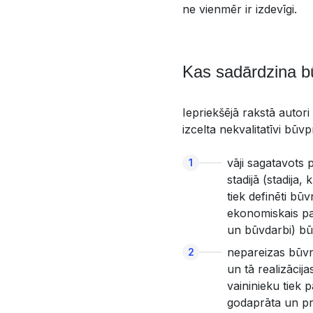
ne vienmēr ir izdevīgi.
Kas sadārdzina b
Iepriekšējā rakstā autor
izcelta nekvalitatīvi būvp
vāji sagatavots 
stadijā (stadija
tiek definēti būv
ekonomiskais pa
un būvdarbi) būv
nepareizas būvni
un tā realizācij
vaininieku tiek 
godaprāta un pr