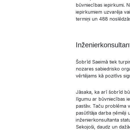
būvniecības iepirkumi. N
iepirkumiem uzvarēja va
termiņi un 488 noslēdzās
Inženierkonsultant
Šobrīd Saeimā tiek turpi
nozares sabiedrisko orga
vērtējams kā pozitīvs si
Jāsaka, ka arī šobrīd būv
līgumu ar būvniecības ie
pastāv. Taču problēma vis
pasūtītāja darba ņēmēji u
inženierkonsultanta statu
Sekojoši, daudz un dažā