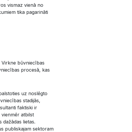
uros vismaz vienā no
umiem tika pagarināti
. Virkne būvniecības
ūvniecības procesā, kas
balstoties uz noslēgto
niecības stadijās,
ltanti faktiski ir
 vienmēr atbilst
s dažādas lietas.
jus publiskajam sektoram