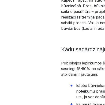
Kāpēc? Tāpēc, ka autoru 
būvniecībā. Proti, būvni
saikne pasūtītājs – proj
realizācijas termiņa pag
saistīti procesi. Vai, ja
būvdarbus (kas arī rada
Kādu sadārdzināj
Publiskajos iepirkumos š
sasniegt 15-50% no sāko
atbildami ir jautājumi:
kāpēc būvniekam
noteikumu prasī
utt., ja var da
kā pasūtītājam 