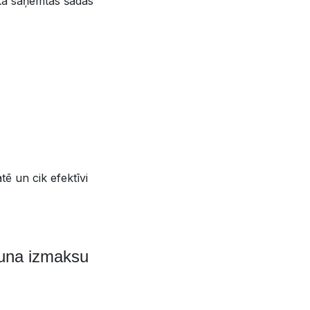
a saņemtas šādas
tē un cik efektīvi
jauna izmaksu