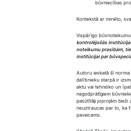
būvniecības pro
Kontekstā ar minēto, sva
Vispārīgo būvnoteikumu 
kontrolējošās institūcij
noteikumu prasībām, tiem
institūcijai par būvspec
Autoru ieskatā šī norma st
dalībnieku starpā ir izs
aktu vai tehnisko un īpa
negodprātīgiem būvnieki
pasūtītāji joprojām bie
neuztraucas par to, ka f
paveicams.