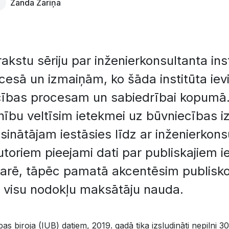
Zanda Zariņa
rakstu sēriju par inženierkonsultanta ins
cesā un izmaiņām, ko šāda institūta iev
ības procesam un sabiedrībai kopumā.
anību veltīsim ietekmei uz būvniecības
sinātājam iestāsies līdz ar inženierkons
utoriem pieejami dati par publiskajiem 
arē, tāpēc pamatā akcentēsim publisko
a visu nodokļu maksātāju nauda.
s biroja (IUB) datiem, 2019. gadā tika izsludināti nepilni 3