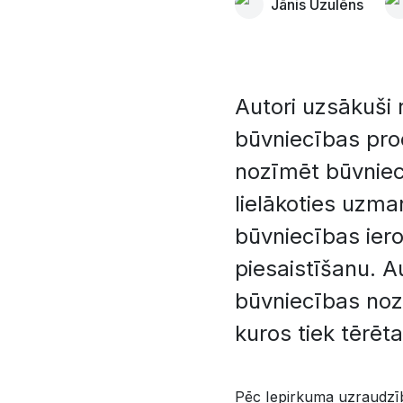
Jānis Uzulēns
Autori uzsākuši 
būvniecības pro
nozīmēt būvniec
lielākoties uzm
būvniecības iero
piesaistīšanu. A
būvniecības noz
kuros tiek tērēt
Pēc Iepirkuma uzraudzība