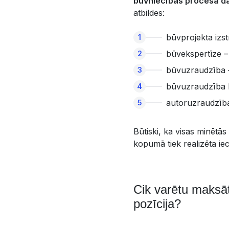
būvniecības procesa da
atbildes:
būvprojekta izs
būvekspertīze –
būvuzraudzība –
būvuzraudzība 
autoruzraudzība 
Būtiski, ka visas minētās
kopumā tiek realizēta ie
Cik varētu maksāt
pozīcija?