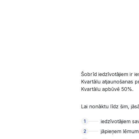
Šobrīd iedzīvotājiem ir 
Kvartālu atjaunošanas pr
Kvartālu apbūvē 50%.
Lai nonāktu līdz šim, jā
iedzīvotājiem s
jāpieņem lēmum