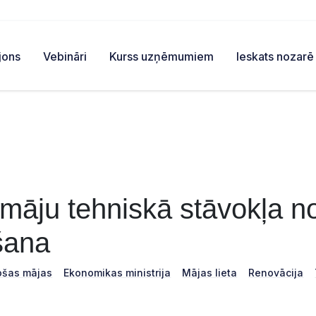
jons
Vebināri
Kurss uzņēmumiem
Ieskats nozarē
 māju tehniskā stāvokļa n
šana
ošas mājas
Ekonomikas ministrija
Mājas lieta
Renovācija