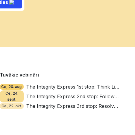
ties
Tuvākie vebināri
The Integrity Express 1st stop: Think Like a Thief
Ce, 20. aug.
Ce, 24.
The Integrity Express 2nd stop: Follow the Money, Find the Red Flags
sept.
The Integrity Express 3rd stop: Resolve, Repair, Reinforce
Ce, 22. okt.