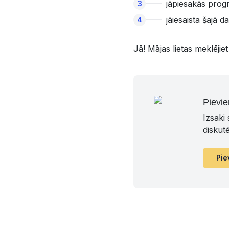
jāpiesakās pro
⁠jāiesaista šajā da
Jā! Mājas lietas meklējie
Pievie
Izsaki
diskut
Pie