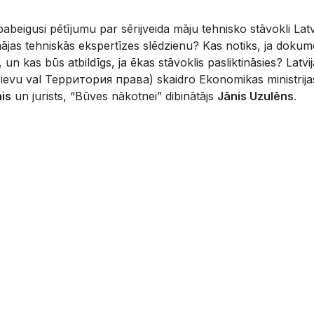
pabeigusi pētījumu par sērijveida māju tehnisko stāvokli Latv
ājas tehniskās ekspertīzes slēdzienu? Kas notiks, ja dokume
, un kas būs atbildīgs, ja ēkas stāvoklis pasliktināsies? Latv
 krievu val Территория права) skaidro Ekonomikas ministrij
nis
un jurists, “Būves nākotnei” dibinātājs
Jānis Uzulēns
.