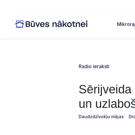
Mikrora
Radio ieraksti
Sērijveida
un uzlabo
Daudzdzīvokļu mājas
Dr