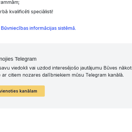
grammām;
rbā kvalificēti speciālisti!
t
Būvniecības informācijas sistēmā.
nojies Telegram
 savu viedokli vai uzdod interesējošo jautājumu Būves nāko
ē ar citiem nozares dalībniekiem mūsu Telegram kanālā.
vienoties kanālam