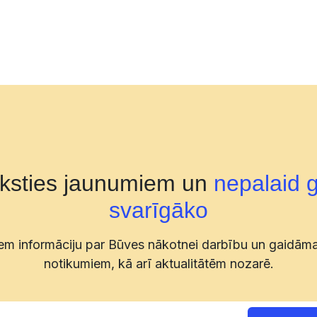
aksties jaunumiem un
nepalaid 
svarīgāko
m informāciju par Būves nākotnei darbību un gaidām
notikumiem, kā arī aktualitātēm nozarē.