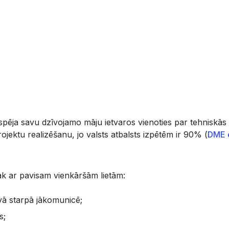
iespēja savu dzīvojamo māju ietvaros vienoties par tehniskās
ojektu realizēšanu, jo valsts atbalsts izpētēm ir 90% (
DME 
sāk ar pavisam vienkāršām lietām:
avā starpā jākomunicē;
s;