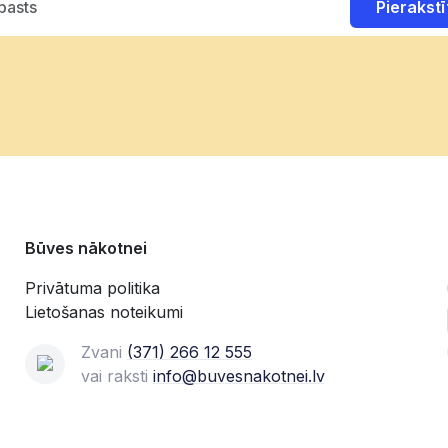
Pierakstī
Būves nākotnei
Privātuma politika
Lietošanas noteikumi
Zvani
(371) 266 12 555‬
vai raksti
info@buvesnakotnei.lv