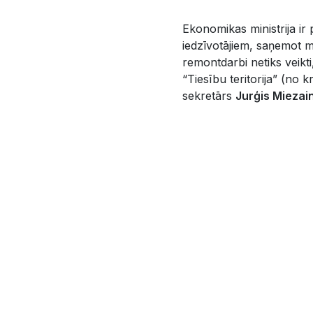
Ekonomikas ministrija ir 
iedzīvotājiem, saņemot m
remontdarbi netiks veikti
“Tiesību teritorija” (no
sekretārs
Jurģis Miezai