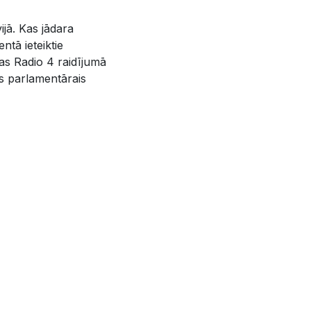
ijā. Kas jādara
ntā ieteiktie
ijas Radio 4 raidījumā
as parlamentārais