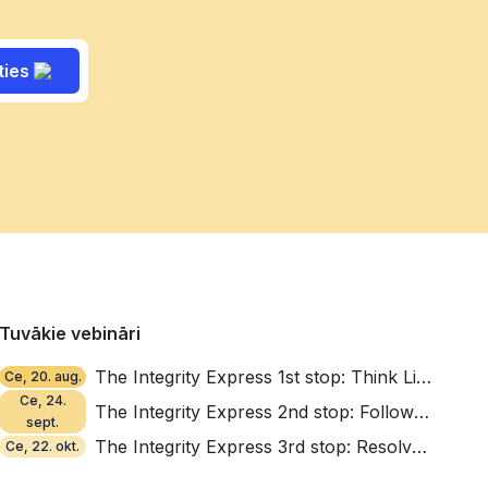
ties
Tuvākie vebināri
The Integrity Express 1st stop: Think Like a Thief
Ce, 20. aug.
Ce, 24.
The Integrity Express 2nd stop: Follow the Money, Find the Red Flags
sept.
The Integrity Express 3rd stop: Resolve, Repair, Reinforce
Ce, 22. okt.