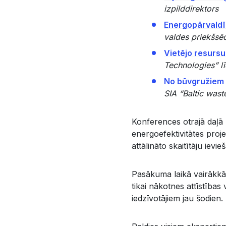
izpilddirektors
Energopārvaldīb
valdes priekšsē
Vietējo resurs
Technologies” lī
No būvgružiem l
SIA “Baltic was
Konferences otrajā daļā 
energoefektivitātes proj
attālināto skaitītāju ievi
Pasākuma laikā vairākkār
tikai nākotnes attīstība
iedzīvotājiem jau šodien.