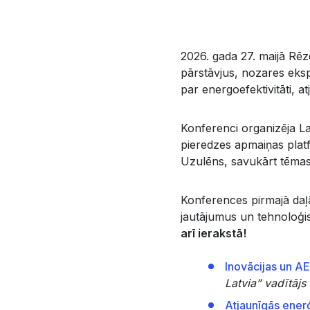
2026. gada 27. maijā Rē
pārstāvjus, nozares eksp
par energoefektivitāti, a
Konferenci organizēja L
pieredzes apmaiņas plat
Uzulēns, savukārt tēmas 
Konferences pirmajā daļā
jautājumus un tehnoloģi
arī ierakstā!
Inovācijas un AE
Latvia” vadītājs
Atjaunīgās enerģi