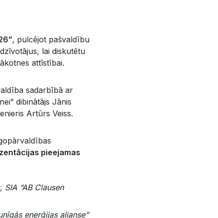
26”
, pulcējot pašvaldību
īvotājus, lai diskutētu
kotnes attīstībai.
valdība sadarbībā ar
i” dibinātājs Jānis
nieris Artūrs Veiss.
rgopārvaldības
zentācijas pieejamas
is, SIA “AB Clausen
aunīgās enerģijas alianse”