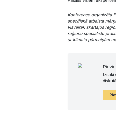
Paldies visiem ekspertie
Konference organizēta E
specifiskā atbalsta mērķ
visvairāk skartajos reģi
reģionu speciālistu pra
ar klimata pārmaiņām ma
Pievie
Izsaki
diskut
Pie