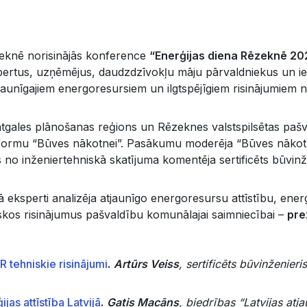
zeknē norisinājās konference
“Enerģijas diena Rēzeknē 20
ertus, uzņēmējus, daudzdzīvokļu māju pārvaldniekus un iedz
tjaunīgajiem energoresursiem un ilgtspējīgiem risinājumiem nā
atgales plānošanas reģions un Rēzeknes valstspilsētas paš
formu “Būves nākotnei”. Pasākumu moderēja “Būves nākotne
no inženiertehniskā skatījuma komentēja sertificēts būvinže
 eksperti analizēja atjaunīgo energoresursu attīstību, ene
skos risinājumus pašvaldību komunālajai saimniecībai –
pre
R tehniskie risinājumi
.
Artūrs Veiss
, sertificēts būvinženier
jas attīstība Latvijā
.
Gatis Macāns
, biedrības “Latvijas atj