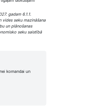
tīgajām diskusijām!
27. gadam 6.1.1.
 un vides seku mazināšana
dību un plānošanas
onomisko seku saistībā
tnei komandai un