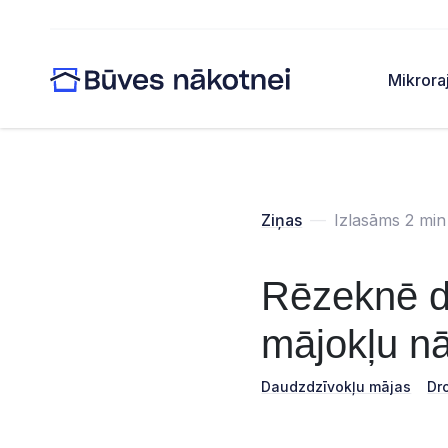
Mikrora
Ziņas
—
Izlasāms 2 min
Rēzeknē di
mājokļu nā
Daudzdzīvokļu mājas
Dr