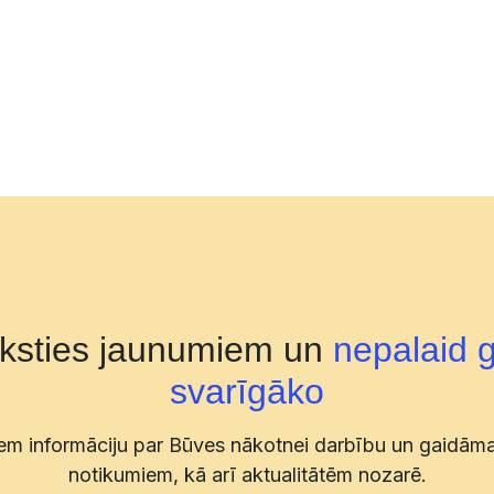
aksties jaunumiem un
nepalaid 
svarīgāko
m informāciju par Būves nākotnei darbību un gaidām
notikumiem, kā arī aktualitātēm nozarē.