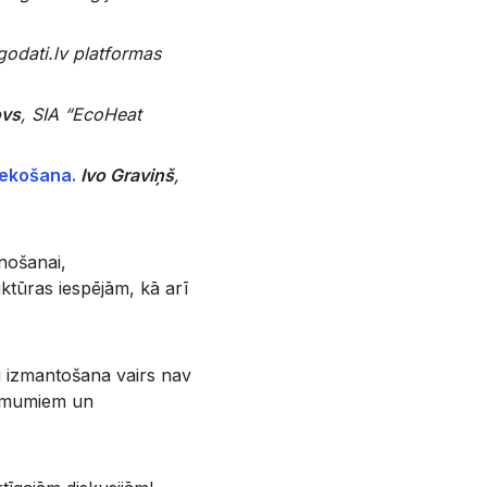
godati.lv platformas
ovs
, SIA “EcoHeat
niekošana.
Ivo Graviņš
,
nošanai,
ktūras iespējām, kā arī
su izmantošana vairs nav
zņēmumiem un