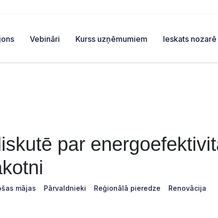
jons
Vebināri
Kurss uzņēmumiem
Ieskats nozarē
skutē par energoefektivit
kotni
ošas mājas
Pārvaldnieki
Reģionālā pieredze
Renovācija