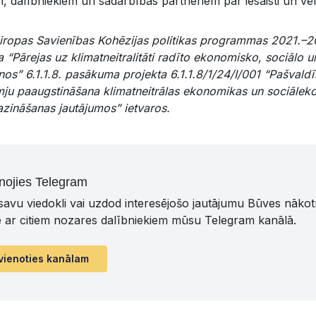
m, dalībniekiem un sadarbības partneriem par iesaisti un vēr
iropas Savienības Kohēzijas politikas programmas 2021.–20
a “Pārejas uz klimatneitralitāti radīto ekonomisko, sociālo
onos” 6.1.1.8. pasākuma projekta 6.1.1.8/1/24/I/001 “Pašval
smju paaugstināšana klimatneitrālas ekonomikas un sociālek
zināšanas jautājumos” ietvaros.
nojies Telegram
 savu viedokli vai uzdod interesējošo jautājumu Būves nāko
ē ar citiem nozares dalībniekiem mūsu Telegram kanālā.
vienoties kanālam