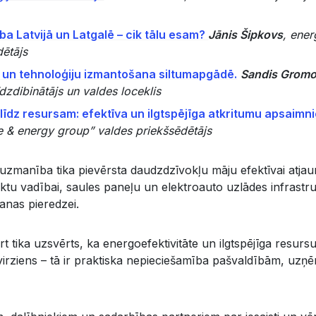
a Latvijā un Latgalē – cik tālu esam?
Jānis Šipkovs
, ener
dētājs
u un tehnoloģiju izmantošana siltumapgādē.
Sandis Grom
dzdibinātājs un valdes loceklis
īdz resursam: efektīva un ilgtspējīga atkritumu apsaim
te & energy group” valdes priekšsēdētājs
uzmanība tika pievērsta daudzdzīvokļu māju efektīvai atjau
ektu vadībai, saules paneļu un elektroauto uzlādes infrastru
ešanas pieredzei.
t tika uzsvērts, ka energoefektivitāte un ilgtspējīga resur
s virziens – tā ir praktiska nepieciešamība pašvaldībām, u