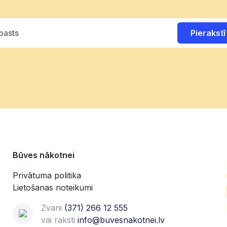
Pierakstī
Būves nākotnei
Privātuma politika
Lietošanas noteikumi
Zvani
(371) 266 12 555‬
vai raksti
info@buvesnakotnei.lv