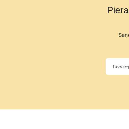
Pier
Saņe