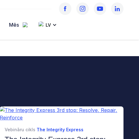
Mēs
LV
Vebināru cikls
The Integrity Express