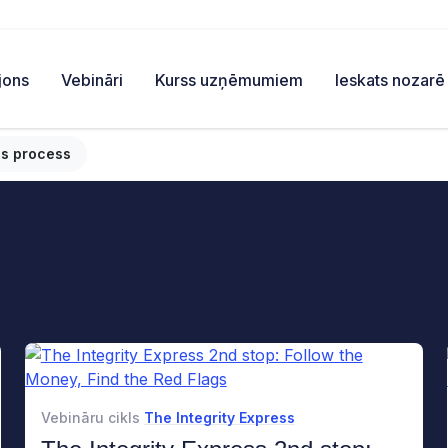
jons
Vebināri
Kurss uzņēmumiem
Ieskats nozarē
s process
Vebināru cikls
The Integrity Express