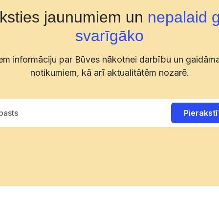
aksties jaunumiem un
nepalaid 
svarīgāko
m informāciju par Būves nākotnei darbību un gaidām
notikumiem, kā arī aktualitātēm nozarē.
Pierakstī