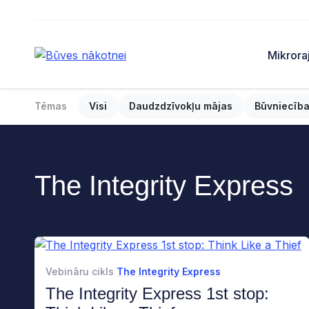
Mikrora
Tēmas
Visi
Daudzdzīvokļu mājas
Būvniecība
The Integrity Express
Vebināru cikls
The Integrity Express
The Integrity Express 1st stop: