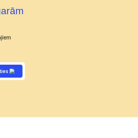
garām
ajiem
ties