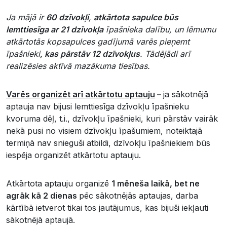
Ja mājā ir
60 dzīvokļi
,
atkārtota sapulce būs
lemttiesīga ar 21 dzīvokļa
īpašnieka dalību, un lēmumu
atkārtotās kopsapulces gadījumā varēs pieņemt
īpašnieki
, kas pārstāv 12 dzīvokļus
. Tādējādi arī
realizēsies aktīvā mazākuma tiesības.
Varēs organizēt arī atkārtotu aptauju
–
ja sākotnējā
aptauja nav bijusi lemttiesīga dzīvokļu īpašnieku
kvoruma dēļ, t.i., dzīvokļu īpašnieki, kuri pārstāv vairāk
nekā pusi no visiem dzīvokļu īpašumiem, noteiktajā
termiņā nav snieguši atbildi, dzīvokļu īpašniekiem būs
iespēja organizēt atkārtotu aptauju.
Atkārtota aptauju organizē
1 mēneša laikā, bet ne
agrāk kā 2 dienas
pēc sākotnējās aptaujas, darba
kārtībā ietverot tikai tos jautājumus, kas bijuši iekļauti
sākotnējā aptaujā.