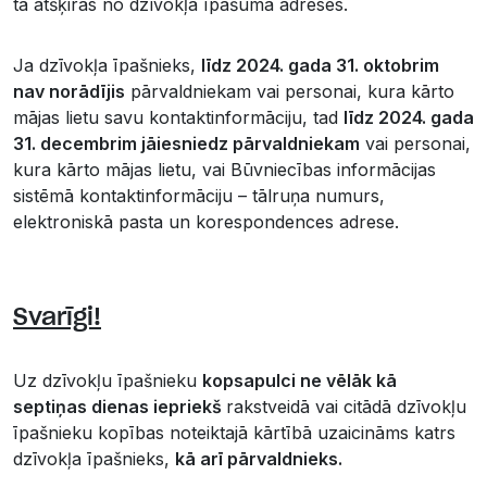
tā atšķiras no dzīvokļa īpašuma adreses.
Ja dzīvokļa īpašnieks,
līdz 2024. gada 31. oktobrim
nav norādījis
pārvaldniekam vai personai, kura kārto
mājas lietu savu kontaktinformāciju, tad
līdz 2024. gada
31. decembrim jāiesniedz pārvaldniekam
vai personai,
kura kārto mājas lietu, vai Būvniecības informācijas
sistēmā kontaktinformāciju – tālruņa numurs,
elektroniskā pasta un korespondences adrese.
Svarīgi!
Uz dzīvokļu īpašnieku
kopsapulci ne vēlāk kā
septiņas dienas iepriekš
rakstveidā vai citādā dzīvokļu
īpašnieku kopības noteiktajā kārtībā uzaicināms katrs
dzīvokļa īpašnieks,
kā arī pārvaldnieks.