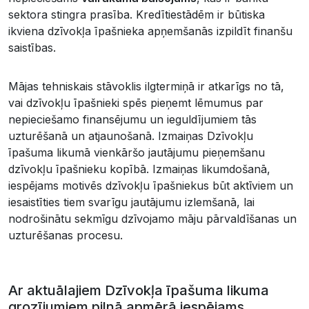
sektora stingra prasība. Kredītiestādēm ir būtiska
ikviena dzīvokļa īpašnieka apņemšanās izpildīt finanšu
saistības.
Mājas tehniskais stāvoklis ilgtermiņā ir atkarīgs no tā,
vai dzīvokļu īpašnieki spēs pieņemt lēmumus par
nepieciešamo finansējumu un ieguldījumiem tās
uzturēšanā un atjaunošanā. Izmaiņas Dzīvokļu
īpašuma likumā vienkāršo jautājumu pieņemšanu
dzīvokļu īpašnieku kopībā. Izmaiņas likumdošanā,
iespējams motivēs dzīvokļu īpašniekus būt aktīviem un
iesaistīties tiem svarīgu jautājumu izlemšanā, lai
nodrošinātu sekmīgu dzīvojamo māju pārvaldīšanas un
uzturēšanas procesu.
Ar aktuālajiem Dzīvokļa īpašuma likuma
grozījumiem pilnā apmērā iespējams