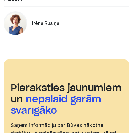
Irēna Rusiņa
Pieraksties jaunumiem
un
nepalaid garām
svarīgāko
Saņem informāciju par Būves nākotnei