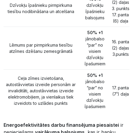
(2) daļas
Dzīvokļu īpašnieku pirmpirkuma
dzīvokļu
3. punkts
tiesību nodibināšana un atcelšana
īpašnieku
17. panta
balsojums
(6) daļa
50% +1
jānobalso
16. panta
Lēmums par pirmpirkuma tiesību
“par” no
(2) daļas
atzīmes dzēšanu zemesgrāmatā
visiem
3.punkts
dzīvokļu
īpašumiem
50% +1
Ceļa zīmes izvietošana,
jānobalso
autostāvvietas izveide personām ar
“par” no
17. panta
invaliditāti, autostāvvietas izveide
visiem
(7¹) daļa
elektromobiļiem, ja vienlaikus tiek
dzīvokļu
izveidots to uzlādes punkts
īpašumiem
Energoefektivitātes darbu finansējuma piesaistei
ir
nepieciešams
vairākuma balsojums
, kas ir banku