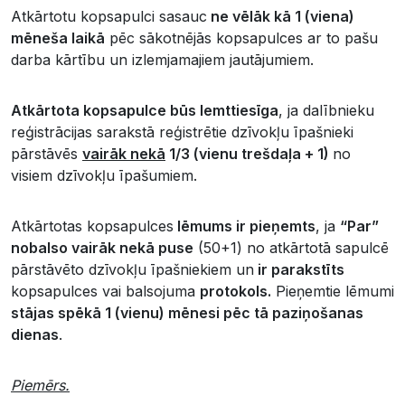
Atkārtotu kopsapulci sasauc
ne vēlāk kā 1 (viena)
mēneša laikā
pēc sākotnējās kopsapulces ar to pašu
darba kārtību un izlemjamajiem jautājumiem.
Atkārtota kopsapulce būs lemttiesīga
, ja dalībnieku
reģistrācijas sarakstā reģistrētie dzīvokļu īpašnieki
pārstāvēs
vairāk nekā
1/3 (vienu trešdaļa + 1)
no
visiem dzīvokļu īpašumiem.
Atkārtotas kopsapulces
lēmums ir pieņemts
, ja
“Par”
nobalso vairāk nekā puse
(50+1) no atkārtotā sapulcē
pārstāvēto dzīvokļu īpašniekiem un
ir parakstīts
kopsapulces vai balsojuma
protokols.
Pieņemtie lēmumi
stājas spēkā 1 (vienu) mēnesi pēc tā paziņošanas
dienas
.
Piemērs.