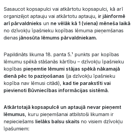
Sasaucot kopsapulci vai atkārtotu kopsapulci, kā arī
organizējot aptauju vai atkārtotu aptauju,
ir jāinformē
arī pārvaldnieks
un
ne vēlāk kā 1 (viena) mēneša laikā
no dzīvokļu īpašnieku kopības lēmuma pieņemšanas
dienas
jānosūta
lēmums pārvaldniekam.
Papildināts likuma 18. panta 5.¹ punkts par kopības
lēmumu spēkā stāšanās kārtību – dzīvokļu īpašnieku
kopības
pieņemtie lēmumi stājas spēkā nākamajā
dienā pēc to paziņošanas
(ja dzīvokļu īpašnieku
kopība nav lēmusi citādi),
kad tie parakstīti vai
pievienoti Būvniecības informācijas sistēmā
.
Atkārtotajā kopsapulcē un aptaujā
nevar pieņemt
lēmumus
, kuru pieņemšanai atbilstoši likumam ir
nepieciešams
lielāks balsu skaits
no visiem dzīvokļu
īpašumiem: