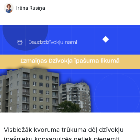
Irēna Rusiņa
Visbiežāk kvoruma trūkuma dēļ dzīvokļu
īpašnieku kopsapulcēs netiek pieņemti