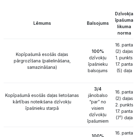
Dzīvokļa
īpašuma
Lēmums
Balsojums
likuma
norma
16. panta
100%
(2) daļas
Kopīpašumā esošās daļas
dzīvokļu
1. punkts
pārgrozīšana (palielināšana,
īpašnieku
17. panta
samazināšana)
balsojums
(5) daļa
3/4
16. panta
Kopīpašumā esošās daļas lietošanas
jānobalso
(2) daļas
kārtības noteikšana dzīvokļu
“par” no
2. punkts
īpašnieku starpā
visiem
17. panta
dzīvokļu
(7¹) daļa
īpašumiem
16. panta
100%