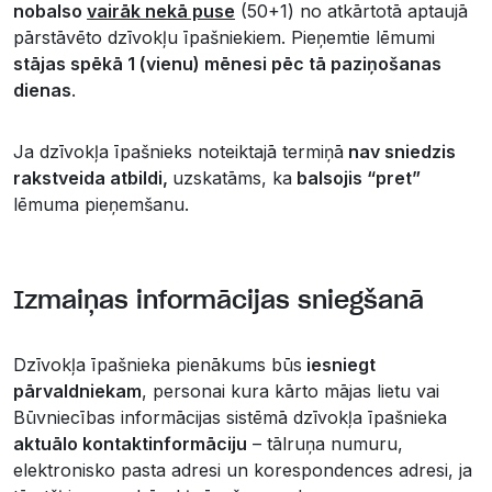
nobalso
vairāk nekā puse
(50+1) no atkārtotā aptaujā
pārstāvēto dzīvokļu īpašniekiem. Pieņemtie lēmumi
stājas spēkā 1 (vienu) mēnesi pēc tā paziņošanas
dienas
.
Ja dzīvokļa īpašnieks noteiktajā termiņā
nav sniedzis
rakstveida atbildi,
uzskatāms, ka
balsojis “pret”
lēmuma pieņemšanu.
Izmaiņas informācijas sniegšanā
Dzīvokļa īpašnieka pienākums būs
iesniegt
pārvaldniekam
, personai kura kārto mājas lietu vai
Būvniecības informācijas sistēmā dzīvokļa īpašnieka
aktuālo kontaktinformāciju
– tālruņa numuru,
elektronisko pasta adresi un korespondences adresi, ja