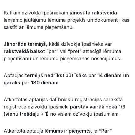
Katram dzīvokļa īpašniekam
jānosūta rakstveida
lemjamo jautājumu lēmuma projekts un dokumenti, kas
saistīti ar lēmuma pieņemšanu.
Jānorāda termiņš
, kādā dzīvokļa īpašnieks var
rakstveidā balsot
“par” vai “pret” attiecīgā lēmuma
pieņemšanu un lēmumu pieņemšanas nosacījumus.
Aptaujas
termiņš nedrīkst būt īsāks
par
14 dienām
un
garāks
par
180 dienām
.
Atkārtotas aptaujas dalībnieku reģistrācijas sarakstā
reģistrētie dzīvokļu īpašnieki
pārstāv vairāk nekā 1/3
(vienu trešdaļu + 1)
no visiem dzīvokļu īpašumiem.
Atkārtotā aptaujā
lēmums ir pieņemts
, ja
“Par”