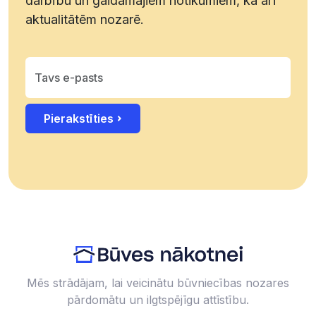
darbību un gaidāmajiem notikumiem, kā arī
aktualitātēm nozarē.
Pierakstīties
Mēs strādājam, lai veicinātu būvniecības nozares
pārdomātu un ilgtspējīgu attīstību.