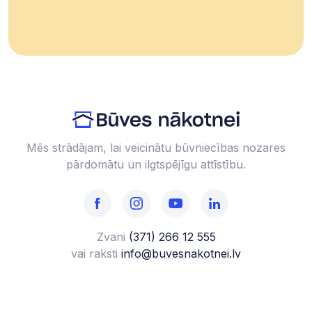
Mēs strādājam, lai veicinātu būvniecības nozares
pārdomātu un ilgtspējīgu attīstību.
Zvani
(371) 266 12 555‬
vai raksti
info@buvesnakotnei.lv