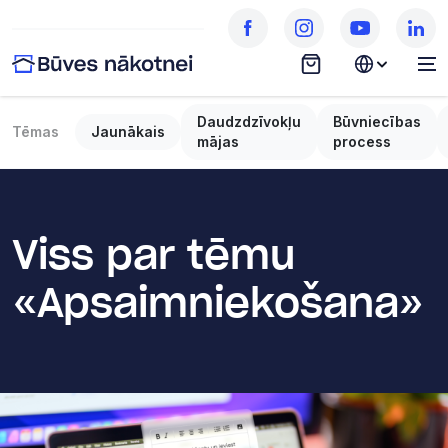
Daudzdzīvokļu
Būvniecības
Tēmas
Jaunākais
mājas
process
Viss par tēmu
«Apsaimniekošana»