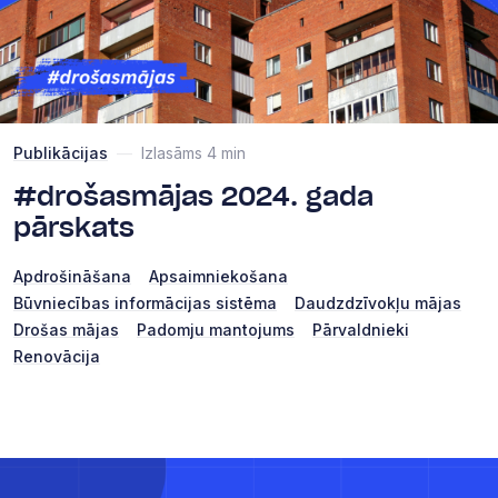
Publikācijas
—
Izlasāms 4 min
#drošasmājas 2024. gada
pārskats
Apdrošināšana
Apsaimniekošana
Būvniecības informācijas sistēma
Daudzdzīvokļu mājas
Drošas mājas
Padomju mantojums
Pārvaldnieki
Renovācija