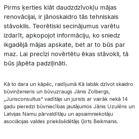
Pirms ķerties klāt daudzdzīvokļu mājas
renovācijai, ir jānoskaidro tās tehniskais
stāvoklis. Teorētiski secinājumus varētu
izdarīt, apkopojot informāciju, ko sniedz
ikgadējā mājas apskate, bet ar to būs par
maz. Lai precīzi novērtētu ēkas stāvokli, tā
būs jāpēta padziļināti.
Kā to dara un kāpēc, raidījumā Kā labāk dzīvot skaidro
būvinženieris un būvuzraugs Jānis Zolbergs,
„Jurisconsultus” vadītājs un jurists ar vairāk nekā 14
gadu pieredzi būvniecības jautājumos Jānis Uzulēns un
Latvijas Namu pārvaldītāju un apsaimniekotāju
asociācijas valdes priekšsēdētājs Ģirts Beikmanis.