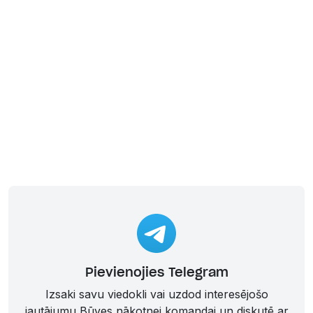
Pievienojies Telegram
Izsaki savu viedokli vai uzdod interesējošo
jautājumu Būves nākotnei komandai un diskutē ar