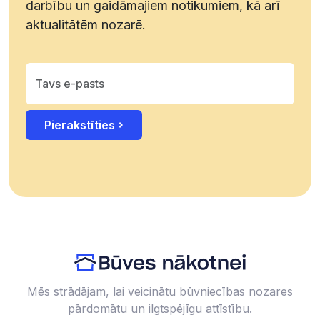
darbību un gaidāmajiem notikumiem, kā arī
aktualitātēm nozarē.
Pierakstīties
Mēs strādājam, lai veicinātu būvniecības nozares
pārdomātu un ilgtspējīgu attīstību.