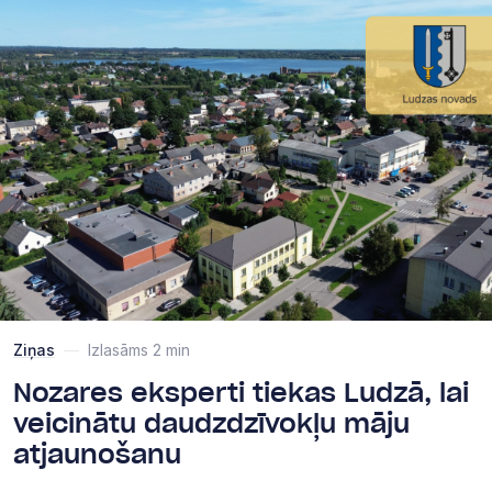
Ziņas
—
Izlasāms 2 min
Nozares eksperti tiekas Ludzā, lai
veicinātu daudzdzīvokļu māju
atjaunošanu