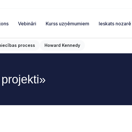
jons
Vebināri
Kurss uzņēmumiem
Ieskats nozarē
niecības process
Howard Kennedy
projekti»