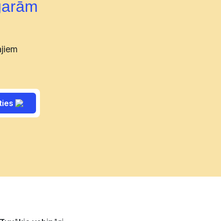
garām
ajiem
ties