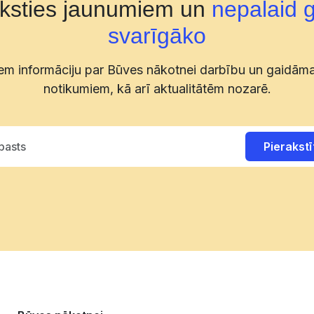
aksties jaunumiem un
nepalaid 
svarīgāko
m informāciju par Būves nākotnei darbību un gaidām
notikumiem, kā arī aktualitātēm nozarē.
Pierakstī