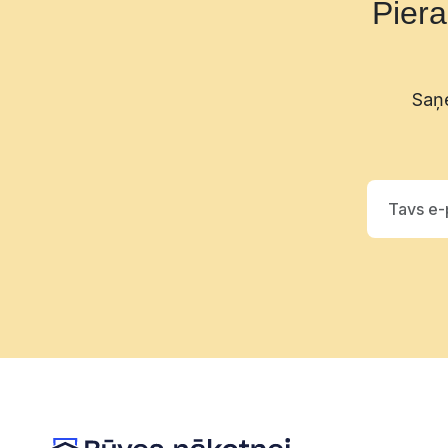
Pier
Saņe