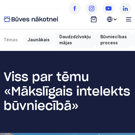
Daudzdzīvokļu
Būvniecības
Tēmas
Jaunākais
mājas
process
Viss par tēmu
«Mākslīgais intelekts
būvniecībā»