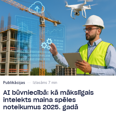
Publikācijas
—
Izlasāms 7 min
AI būvniecībā: kā mākslīgais
intelekts maina spēles
noteikumus 2025. gadā