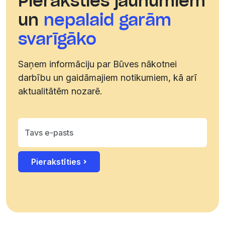
Pieraksties jaunumiem
un
nepalaid garām
svarīgāko
Saņem informāciju par Būves nākotnei
darbību un gaidāmajiem notikumiem, kā arī
aktualitātēm nozarē.
Pierakstīties