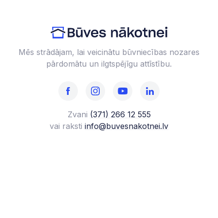
Mēs strādājam, lai veicinātu būvniecības nozares
pārdomātu un ilgtspējīgu attīstību.
Zvani
(371) 266 12 555‬
vai raksti
info@buvesnakotnei.lv