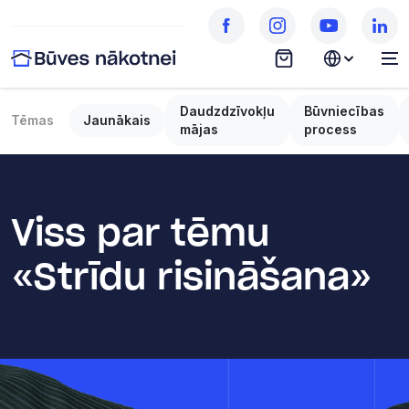
Daudzdzīvokļu
Būvniecības
Tēmas
Jaunākais
mājas
process
Viss par tēmu
«Strīdu risināšana»