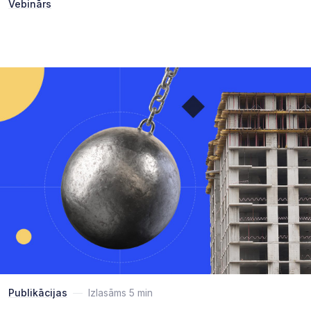
Vebinārs
Publikācijas
—
Izlasāms 5 min