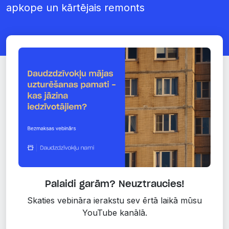
apkope un kārtējais remonts
Palaidi garām? Neuztraucies!
Skaties vebināra ierakstu sev ērtā laikā mūsu
YouTube kanālā.