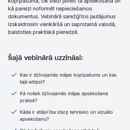
kopīpašumā, cik bieži jāveic tā apsekošana un
kā pareizi noformēt nepieciešamos
dokumentus. Vebinārā sarežģītos jautājumus
izskaidrosim vienkāršā un saprotamā valodā,
balstoties praktiskā pieredzē.
Šajā vebinārā uzzināsi:
Kas ir dzīvojamās mājas kopīpašums un kas
tajā ietilpst?
Kā notiek dzīvojamās mājas apsekošana
praksē?
Kāda ir atšķirība starp tehnisko un vizuālo
apsekošanu?