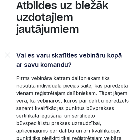
Atbildes uz biežāk
uzdotajiem
jautājumiem
Vai es varu skatīties vebināru kopā
ar savu komandu?
Pirms vebināra katram dalībniekam tiks
nosūtīta individuāla pieejas saite, kas paredzēta
vienam reģistrētajam dalībniekam. Tāpat jāņem
vērā, ka vebināros, kuros par dalību paredzēts
saņemt kvalifikācijas punktus būvprakses
sertifikāta iegūšanai un sertificēto
būvspeciālistu prakses uzraudzībai,
apliecinājums par dalību un arī kvalifikācijas
punkti tiks piešķirti tikai reģistrētajam veibāra