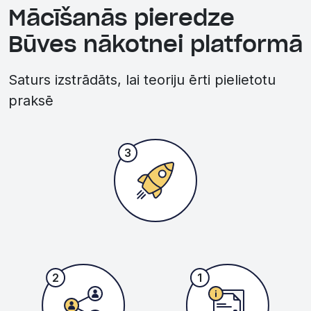
Mācīšanās pieredze
Būves nākotnei platformā
Saturs izstrādāts, lai teoriju ērti pielietotu
praksē
3
2
1