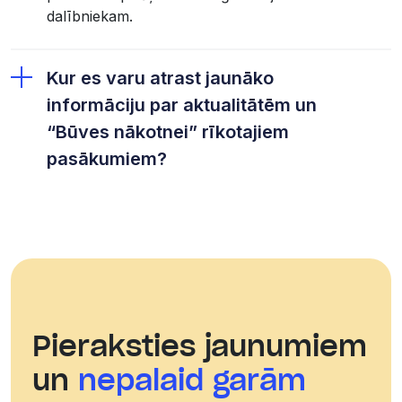
dalībniekam.
Kur es varu atrast jaunāko
informāciju par aktualitātēm un
“Būves nākotnei” rīkotajiem
pasākumiem?
Facebook
Instagram
Linkedin
Pieraksties jaunumiem
Youtube
un
nepalaid garām
Telegram