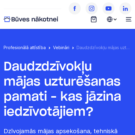
Profesionālā attīstība
Vebināri
Daudzdzīvokļu mājas uzturēšanas pamati – kas jāzina iedzīvotājiem?
Daudzdzīvokļu
mājas uzturēšanas
pamati – kas jāzina
iedzīvotājiem?
Dzīvojamās mājas apsekošana, tehniskā