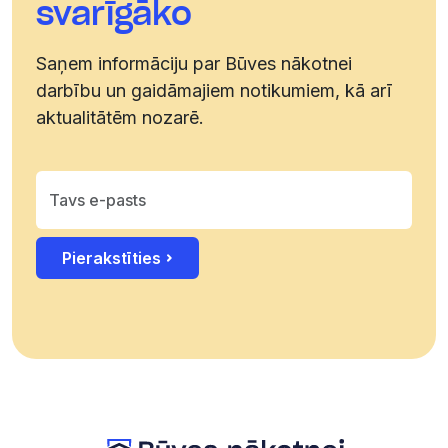
svarīgāko
kanālam
Saņem informāciju par Būves nākotnei
darbību un gaidāmajiem notikumiem, kā arī
aktualitātēm nozarē.
Pierakstīties