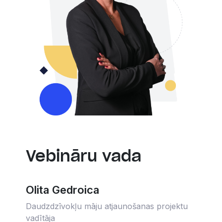
Vebināru vada
Olita Gedroica
Daudzdzīvokļu māju atjaunošanas projektu
vadītāja