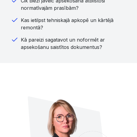
Cik bieži jāveic apsekošana atbilstoši
normatīvajām prasībām?
Kas ietilpst tehniskajā apkopē un kārtējā
remontā?
Kā pareizi sagatavot un noformēt ar
apsekošanu saistītos dokumentus?