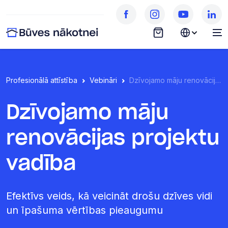
Profesionālā attīstība
Vebināri
Dzīvojamo māju renovācijas projektu vadība
Dzīvojamo māju
renovācijas projektu
vadība
Efektīvs veids, kā veicināt drošu dzīves vidi
un īpašuma vērtības pieaugumu