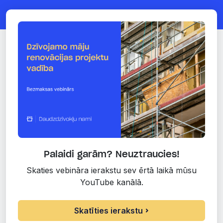
Palaidi garām? Neuztraucies!
Skaties vebināra ierakstu sev ērtā laikā mūsu
YouTube kanālā.
Skatīties ierakstu