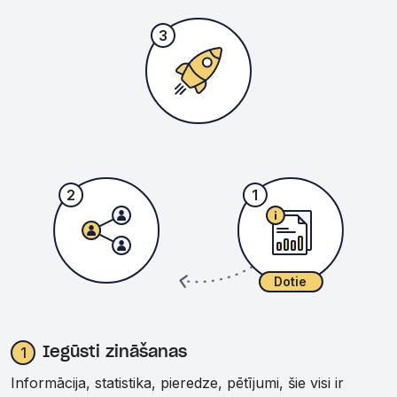
3
2
1
Dotie
Dalīšanās
1
Iegūsti zināšanas
Informācija, statistika, pieredze, pētījumi, šie visi ir