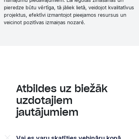
pieredze būtu vērtīga, tā jāliek lietā, veidojot kvalitatīvus
projektus, efektīvi izmantojot pieejamos resursus un
veicinot pozitīvas izmaiņas nozarē.
Atbildes uz biežāk
uzdotajiem
jautājumiem
Vai es varu skatīties vebināru kopā