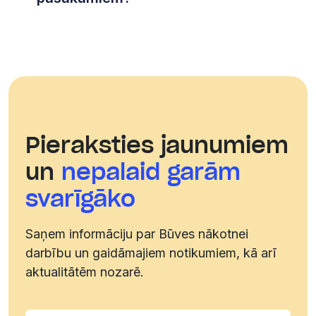
Facebook
Instagram
Linkedin
Pieraksties jaunumiem
Youtube
un
nepalaid garām
Telegram
svarīgāko
kanālam
Saņem informāciju par Būves nākotnei
darbību un gaidāmajiem notikumiem, kā arī
aktualitātēm nozarē.