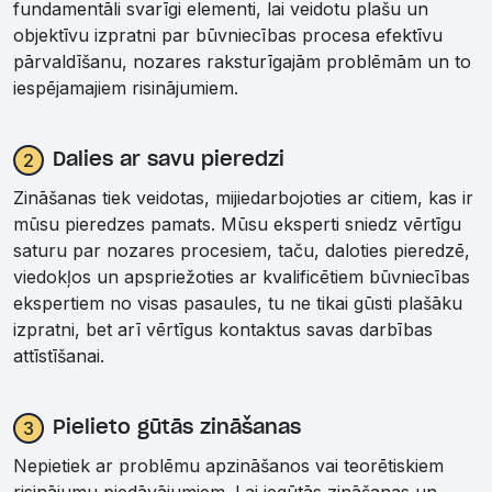
fundamentāli svarīgi elementi, lai veidotu plašu un
objektīvu izpratni par būvniecības procesa efektīvu
pārvaldīšanu, nozares raksturīgajām problēmām un to
iespējamajiem risinājumiem.
2
Dalies ar savu pieredzi
Zināšanas tiek veidotas, mijiedarbojoties ar citiem, kas ir
mūsu pieredzes pamats. Mūsu eksperti sniedz vērtīgu
saturu par nozares procesiem, taču, daloties pieredzē,
viedokļos un apspriežoties ar kvalificētiem būvniecības
ekspertiem no visas pasaules, tu ne tikai gūsti plašāku
izpratni, bet arī vērtīgus kontaktus savas darbības
attīstīšanai.
3
Pielieto gūtās zināšanas
Nepietiek ar problēmu apzināšanos vai teorētiskiem
risinājumu piedāvājumiem. Lai iegūtās zināšanas un