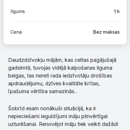
Ilgums
Cena
Bez maksas
Daudzdzīvokļu mājām, kas celtas pagājušajā
gadsimtā, tuvojas vidējā kalpošanas ilguma
beigas, tas nereti rada iedzīvotāju drošības
apdraudējumu, dzīves kvalitāte krītas,
īpašuma vērtība samazinās..
Šobrīd esam nonākuši situācijā, ka ir
nepieciešami ieguldījumi māju pilnvērtīgai
uzturēšanai. Renovējot māju tiek veikti dažādi