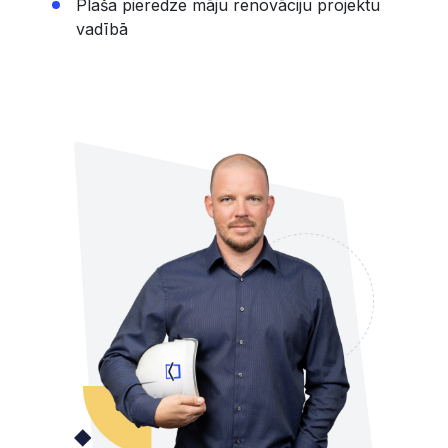
Plaša pieredze māju renovāciju projektu
vadībā