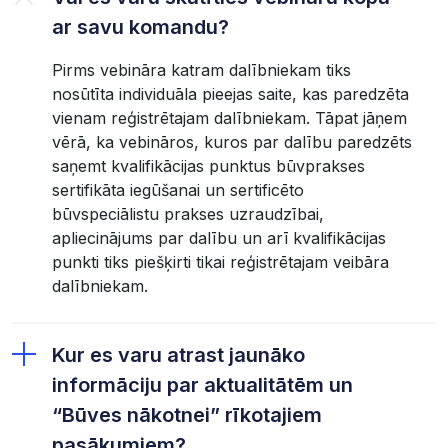
ar savu komandu?
Pirms vebināra katram dalībniekam tiks
nosūtīta individuāla pieejas saite, kas paredzēta
vienam reģistrētajam dalībniekam. Tāpat jāņem
vērā, ka vebināros, kuros par dalību paredzēts
saņemt kvalifikācijas punktus būvprakses
sertifikāta iegūšanai un sertificēto
būvspeciālistu prakses uzraudzībai,
apliecinājums par dalību un arī kvalifikācijas
punkti tiks piešķirti tikai reģistrētajam veibāra
dalībniekam.
Kur es varu atrast jaunāko
informāciju par aktualitātēm un
“Būves nākotnei” rīkotajiem
pasākumiem?