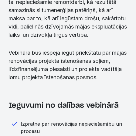
tai nepieciešamie remontdarbi, kā rezultātā
samazinās siltumenerģijas patēriņš, kā arī
maksa par to, kā arī iegūstam drošu, sakārtotu
vidi, palielinās dzīvojamās mājas ekspluatācijas
laiks un dzīvokļa tirgus vērtība.
Vebinārā būs iespēja iegūt priekštatu par mājas
renovācijas projekta īstenošanas soļiem,
līdzfinansējuma piesaisti un projekta vadītāja
lomu projekta īstenošanas posmos.
Ieguvumi no dalības vebinārā
Izpratne par renovācijas nepieciešamību un
procesu