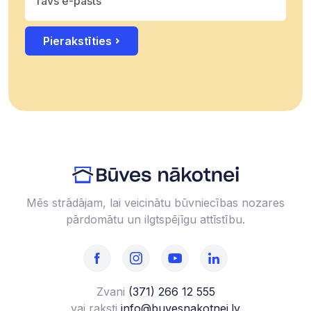
Pierakstīties
Mēs strādājam, lai veicinātu būvniecības nozares
pārdomātu un ilgtspējīgu attīstību.
Zvani
(371) 266 12 555‬
vai raksti
info@buvesnakotnei.lv