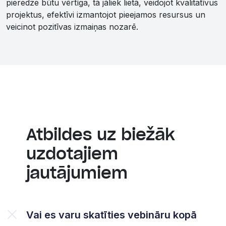
pieredze būtu vērtīga, tā jāliek lietā, veidojot kvalitatīvus
projektus, efektīvi izmantojot pieejamos resursus un
veicinot pozitīvas izmaiņas nozarē.
Atbildes uz biežāk
uzdotajiem
jautājumiem
Vai es varu skatīties vebināru kopā