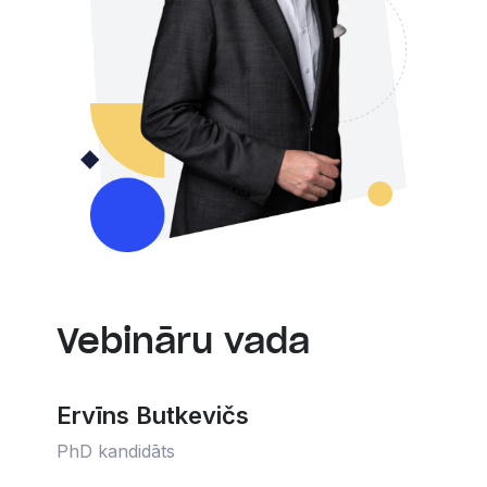
Vebināru vada
Ervīns Butkevičs
PhD kandidāts