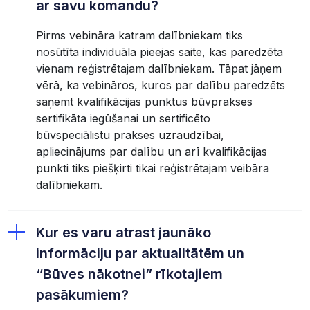
ar savu komandu?
Pirms vebināra katram dalībniekam tiks
nosūtīta individuāla pieejas saite, kas paredzēta
vienam reģistrētajam dalībniekam. Tāpat jāņem
vērā, ka vebināros, kuros par dalību paredzēts
saņemt kvalifikācijas punktus būvprakses
sertifikāta iegūšanai un sertificēto
būvspeciālistu prakses uzraudzībai,
apliecinājums par dalību un arī kvalifikācijas
punkti tiks piešķirti tikai reģistrētajam veibāra
dalībniekam.
Kur es varu atrast jaunāko
informāciju par aktualitātēm un
“Būves nākotnei” rīkotajiem
pasākumiem?