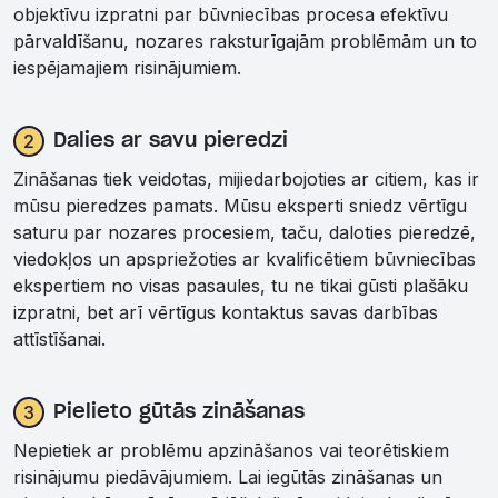
objektīvu izpratni par būvniecības procesa efektīvu
pārvaldīšanu, nozares raksturīgajām problēmām un to
iespējamajiem risinājumiem.
2
Dalies ar savu pieredzi
Zināšanas tiek veidotas, mijiedarbojoties ar citiem, kas ir
mūsu pieredzes pamats. Mūsu eksperti sniedz vērtīgu
saturu par nozares procesiem, taču, daloties pieredzē,
viedokļos un apspriežoties ar kvalificētiem būvniecības
ekspertiem no visas pasaules, tu ne tikai gūsti plašāku
izpratni, bet arī vērtīgus kontaktus savas darbības
attīstīšanai.
3
Pielieto gūtās zināšanas
Nepietiek ar problēmu apzināšanos vai teorētiskiem
risinājumu piedāvājumiem. Lai iegūtās zināšanas un