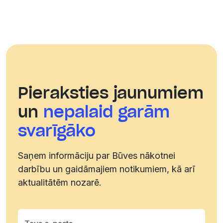
Facebook
Instagram
Linkedin
Pieraksties jaunumiem
Youtube
un
nepalaid garām
Telegram
svarīgāko
kanālam
Saņem informāciju par Būves nākotnei
darbību un gaidāmajiem notikumiem, kā arī
aktualitātēm nozarē.