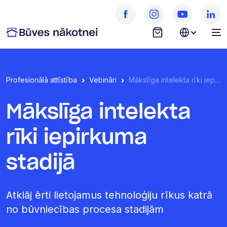
Profesionālā attīstība
Vebināri
Mākslīga intelekta rīki iepirkuma stadijā
Mākslīga intelekta
rīki iepirkuma
stadijā
Atklāj ērti lietojamus tehnoloģiju rīkus katrā
no būvniecības procesa stadijām