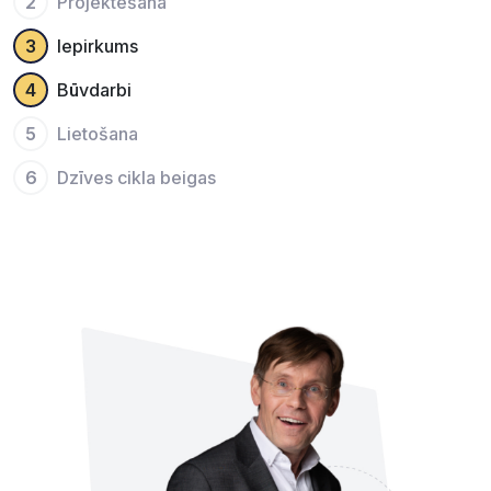
2
Projektēšana
3
Iepirkums
4
Būvdarbi
5
Lietošana
6
Dzīves cikla beigas