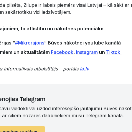
pilsēta, Zilupe ir labais piemērs visai Latvijai – kā sākt a
 sakārtotāku vidi iedzīvotājiem.
rajoniem, to attīstību un nākotnes potenciālu:
rijas “
#Mikrorajons
” Būves nākotnei youtube kanālā
numiem un aktualitātēm
Facebook
,
Instagram
un
Tiktok
s
informatīvais atbalstītājs – portāls
la.lv
enojies Telegram
 savu viedokli vai uzdod interesējošo jautājumu Būves nāko
ē ar citiem nozares dalībniekiem mūsu Telegram kanālā.
vienoties kanālam