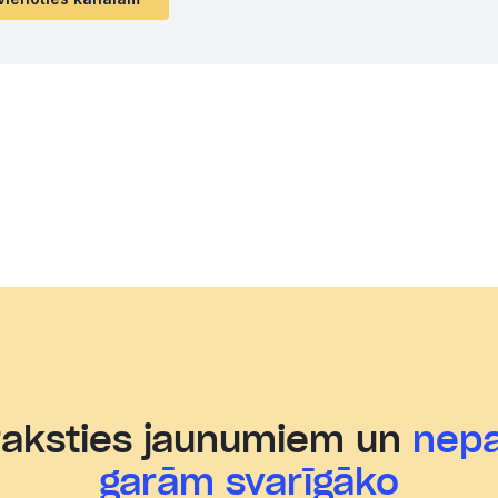
raksties jaunumiem un
nepa
garām svarīgāko