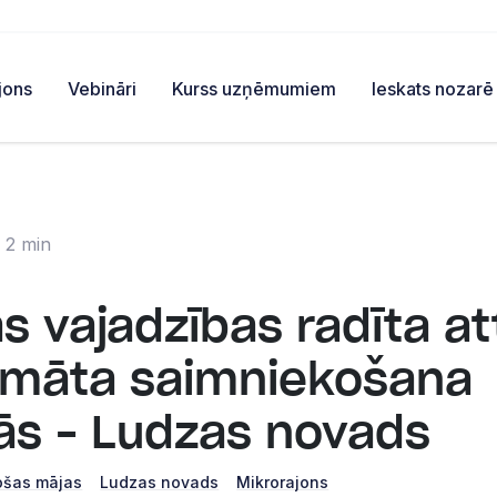
jons
Vebināri
Kurss uzņēmumiem
Ieskats nozarē
 2 min
s vajadzības radīta at
omāta saimniekošana
s – Ludzas novads
ošas mājas
Ludzas novads
Mikrorajons