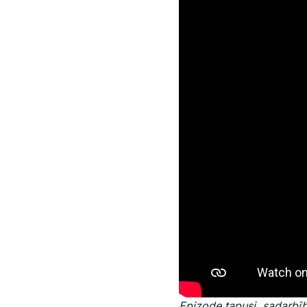
Epizode tapusi sadarbīb