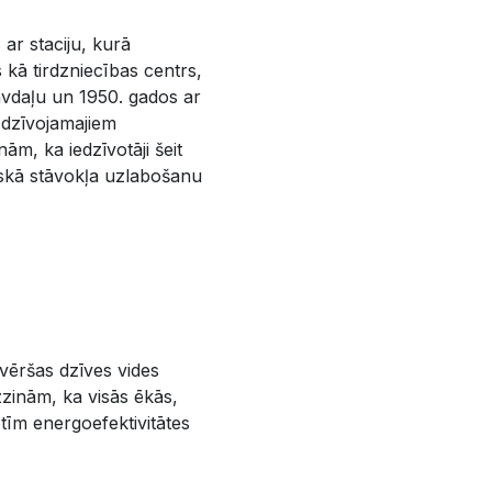
 ar staciju, kurā
 kā tirdzniecības centrs,
āvdaļu un 1950. gados ar
 dzīvojamajiem
ām, ka iedzīvotāji šeit
iskā stāvokļa uzlabošanu
evēršas dzīves vides
zinām, ka visās ēkās,
retīm energoefektivitātes