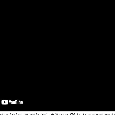
ā ar Ludzas novada pašvaldību un SIA Ludzas apsaimnieko