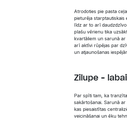
Atrodoties pie pasta ceļa
pieturēja starptautiskais
līdz ar to arī daudzdzī
plašu vērienu tika uzsāk
kvartāliem un sarunā ar 
arī aktīvi rūpējas par d
un atjaunošanas iespējā
Zilupe – lab
Par spīti tam, ka tranzīt
sakārtošanai. Sarunā ar
kas piesaistītas centrali
veicināšanai un ēku tehn