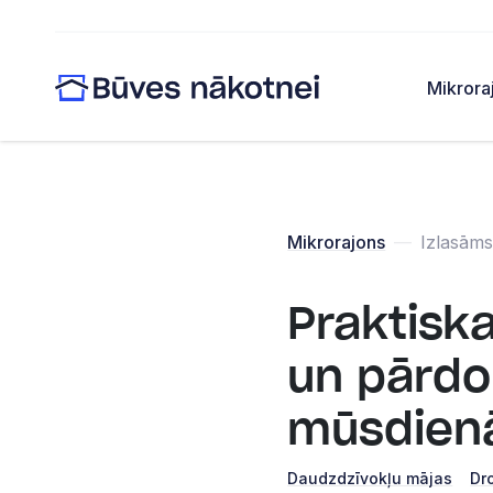
Mikrora
Mikrorajons
—
Izlasāms
Praktiska
un pārd
mūsdienā
Daudzdzīvokļu mājas
Dr