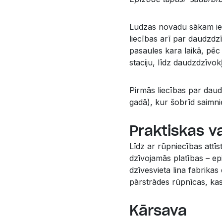
Ludzas novadu sākam ie
liecības arī par daudzdz
pasaules kara laikā, pē
staciju, līdz daudzdzīvok
Pirmās liecības par daud
gadā), kur šobrīd saimni
Praktiskas va
Līdz ar rūpniecības attī
dzīvojamās platības – ep
dzīvesvieta lina fabrikas 
pārstrādes rūpnīcas, kas
Kārsava