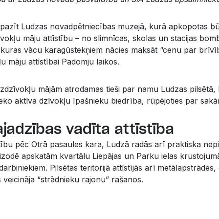
pazīt Ludzas novadpētniecības muzejā, kurā apkopotas bū
īvokļu māju attīstību – no slimnīcas, skolas un stacijas bo
c kuras vācu karagūstekņiem nācies maksāt “cenu par brīvī
ļu māju attīstībai Padomju laikos.
zdzīvokļu mājām atrodamas tieši par namu Ludzas pilsētā, L
eko aktīva dzīvokļu īpašnieku biedrība, rūpējoties par sakār
jadzības vadīta attīstība
stību pēc Otrā pasaules kara, Ludzā radās arī praktiska ne
izodē apskatām kvartālu Liepājas un Parku ielas krustojumā
darbiniekiem. Pilsētas teritorijā attīstījās arī metālapstrādes
 veicināja “strādnieku rajonu” rašanos.