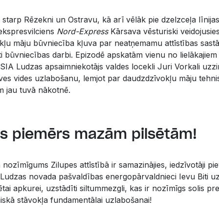
 starp Rēzekni un Ostravu, kā arī vēlāk pie dzelzceļa līnijas
 ekspresvilciens
Nord-Express
Kārsava vēsturiski veidojusies
vokļu māju būvniecība kļuva par neatņemamu attīstības sast
ti būvniecības darbi. Epizodē apskatām vienu no lielākajiem
SIA Ludzas apsaimniekotājs valdes locekli Juri Vorkali uzzin
zīves vides uzlabošanu, lemjot par daudzdzīvokļu māju tehn
m jau tuvā nākotnē.
ais piemērs mazām pilsētām!
a nozīmīgums Zilupes attīstībā ir samazinājies, iedzīvotāji pi
 Ludzas novada pašvaldības energopārvaldnieci Ievu Biti uz
zētai apkurei, uzstādīti siltummezgli, kas ir nozīmīgs solis p
iskā stāvokļa fundamentālai uzlabošanai!