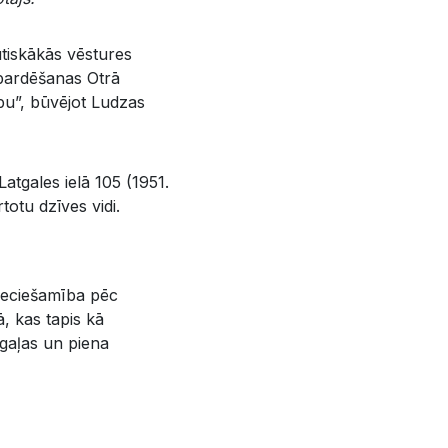
tiskākās vēstures
mbardēšanas Otrā
bu”, būvējot Ludzas
atgales ielā 105 (1951.
totu dzīves vidi.
pieciešamība pēc
, kas tapis kā
, gaļas un piena