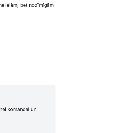
r nelielām, bet nozīmīgām
tnei komandai un