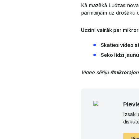
Kā mazākā Ludzas novada 
pārmaiņām uz drošāku un
Uzzini vairāk par mikro
Skaties video sē
Seko līdzi jau
Video sēriju
#mikrorajon
Pievi
Izsaki
diskut
Pie