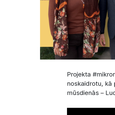
Projekta #mikror
noskaidrotu, kā 
mūsdienās – Lu