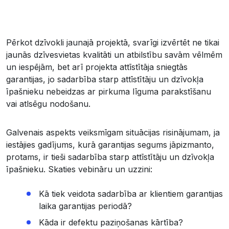
Pērkot dzīvokli jaunajā projektā, svarīgi izvērtēt ne tikai
jaunās dzīvesvietas kvalitāti un atbilstību savām vēlmēm
un iespējām, bet arī projekta attīstītāja sniegtās
garantijas, jo sadarbība starp attīstītāju un dzīvokļa
īpašnieku nebeidzas ar pirkuma līguma parakstīšanu
vai atlsēgu nodošanu.
Galvenais aspekts veiksmīgam situācijas risinājumam, ja
iestājies gadījums, kurā garantijas segums jāpizmanto,
protams, ir tieši sadarbība starp attīstītāju un dzīvokļa
īpašnieku. Skaties vebināru un uzzini:
Kā tiek veidota sadarbība ar klientiem garantijas
laika garantijas periodā?
Kāda ir defektu paziņošanas kārtība?