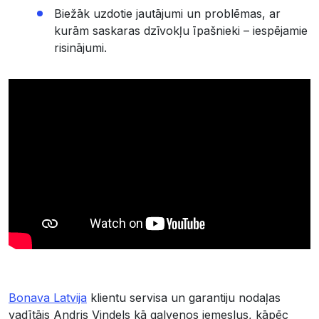
Biežāk uzdotie jautājumi un problēmas, ar
kurām saskaras dzīvokļu īpašnieki – iespējamie
risinājumi.
Bonava Latvija
klientu servisa un garantiju nodaļas
vadītājs Andris Vindels kā galvenos iemeslus, kāpēc