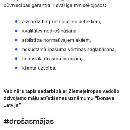
būvniecības garantija ir svarīga min sekojošos:
aizsardzība pret slēptiem defektiem,
kvalitātes nodrošināšana,
atbilstība normatīvajiem aktiem,
nekustamā īpašuma vērtības saglabāšana,
finansiāla drošība pircējam,
klienta uzticība.
Vebinārs tapis sadarbībā ar Ziemeļeiropas vadošo
dzīvojamo māju attīstīšanas uzņēmumu “Bonava
Latvija”
#drošasmājas