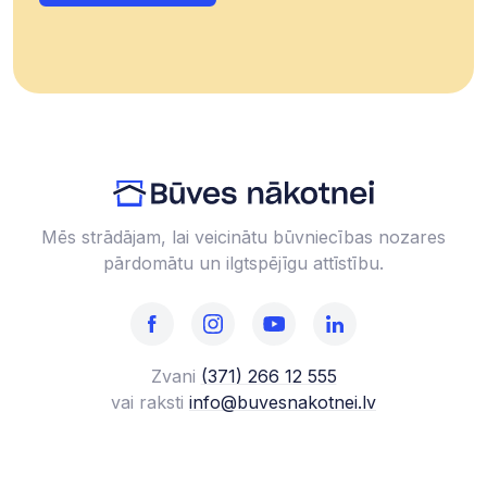
Mēs strādājam, lai veicinātu būvniecības nozares
pārdomātu un ilgtspējīgu attīstību.
Zvani
(371) 266 12 555‬
vai raksti
info@buvesnakotnei.lv