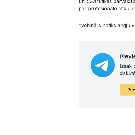
un
CEAI
Ētikas pārvaldīb
par profesionālo ētiku, i
*vebinārs notiks angļu v
Pievi
Izsaki
diskut
Pie