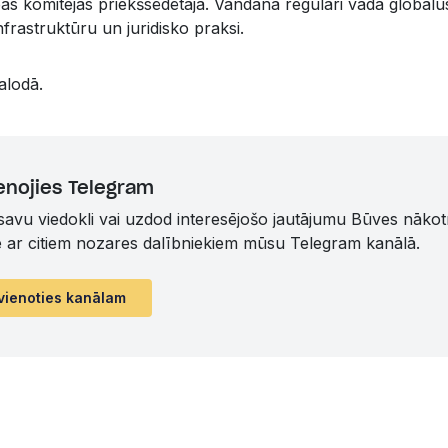
as komitejas priekšsēdētāja. Vandana regulāri vada globālu
nfrastruktūru un juridisko praksi.
alodā.
enojies Telegram
 savu viedokli vai uzdod interesējošo jautājumu Būves nāko
ē ar citiem nozares dalībniekiem mūsu Telegram kanālā.
vienoties kanālam