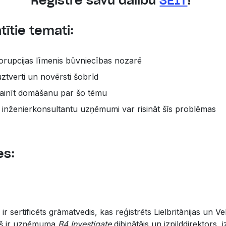
Reģistrē savu dalību
ŠEIT
!
ītie temati:
rupcijas līmenis būvniecības nozarē
 uztverti un novērsti šobrīd
ainīt domāšanu par šo tēmu
kā inženierkonsultantu uzņēmumi var risināt šīs problēmas
es:
r sertificēts grāmatvedis, kas reģistrēts Lielbritānijas un Vel
iņš ir uzņēmuma
B4 Investigate
dibinātājs un izpilddirektors, 