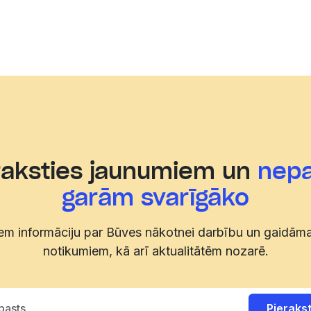
raksties jaunumiem un
nepa
garām svarīgāko
m informāciju par Būves nākotnei darbību un gaidām
notikumiem, kā arī aktualitātēm nozarē.
Pierakst