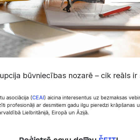
pcija būvniecības nozarē – cik reāls ir 
tu asociācija (
CEAI
) aicina interesentus uz bezmaksas vebi
zīti profesionāļi ar desmitiem gadu ilgu pieredzi krāpšanas 
valdībā Lielbritānijā, Eiropā un Āzijā.