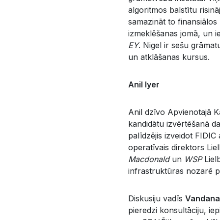
algoritmos balstītu risi
samazināt to finansiālos
izmeklēšanas jomā, un i
EY
. Nigel ir sešu grāma
un atklāšanas kursus.
Anil Iyer
Anil dzīvo Apvienotajā Ka
kandidātu izvērtēšanā da
palīdzējis izveidot FIDIC
operatīvais direktors Li
Macdonald
un
WSP
Liel
infrastruktūras nozarē p
Diskusiju vadīs
Vandana
pieredzi konsultāciju, i