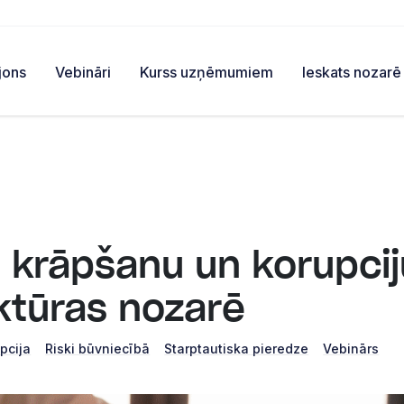
jons
Vebināri
Kurss uzņēmumiem
Ieskats nozarē
t krāpšanu un korupcij
uktūras nozarē
pcija
Riski būvniecībā
Starptautiska pieredze
Vebinārs