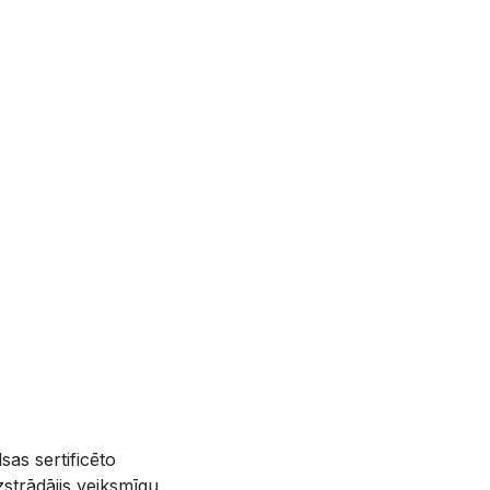
sas sertificēto
izstrādājis veiksmīgu