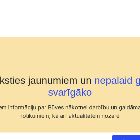
aksties jaunumiem un
nepalaid 
svarīgāko
m informāciju par Būves nākotnei darbību un gaidām
notikumiem, kā arī aktualitātēm nozarē.