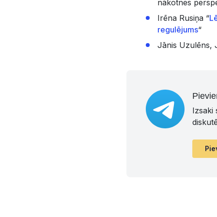
nākotnes perspe
Irēna Rusiņa “
L
regulējums
“
Jānis Uzulēns, J
Pievie
Izsaki
diskut
Pie