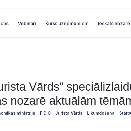
jons
Vebināri
Kurss uzņēmumiem
Ieskats nozarē
urista Vārds” speciālizlaid
as nozarē aktuālām tēmā
omikas ministrija
FIDIC
Jurista Vārds
Likumdošana
Starp