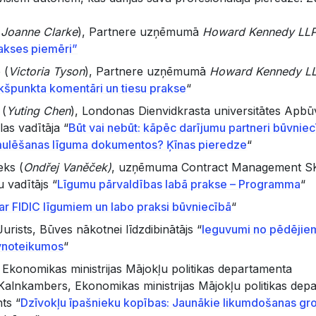
(
Joanne Clarke
), Partnere uzņēmumā
Howard Kennedy LL
rakses piemēri”
 (
Victoria Tyson
), Partnere uzņēmumā
Howard Kennedy L
kšpunkta komentāri un tiesu prakse
“
 (
Yuting Chen
), Londonas Dienvidkrasta universitātes Apbū
las vadītāja “
Būt vai nebūt: kāpēc darījumu partneri būvniec
mulēšanas līguma dokumentos? Ķīnas pieredze
“
eks (
⁠Ondřej Vaněček)
, uzņēmuma Contract Management SK, 
u vadītājs “
Līgumu pārvaldības labā prakse – Programma
“
ar FIDIC līgumiem un labo praksi būvniecībā
“
urists, Būves nākotnei līdzdibinātājs “
Ieguvumi no pēdējie
ūvnoteikumos
“
 Ekonomikas ministrijas Mājokļu politikas departamenta
s Kalnkambers, Ekonomikas ministrijas Mājokļu politikas de
ts “
Dzīvokļu īpašnieku kopības: Jaunākie likumdošanas gro