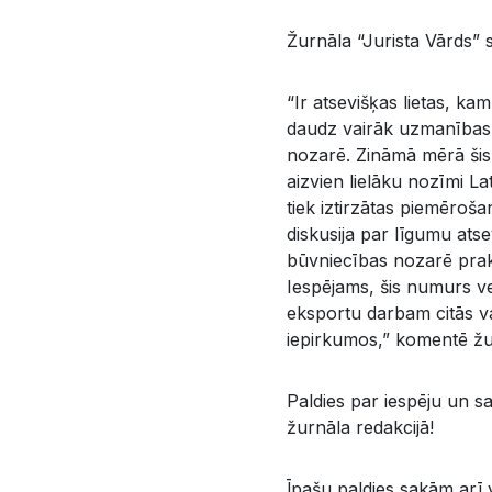
Žurnāla “Jurista Vārds” 
“Ir atsevišķas lietas, k
daudz vairāk uzmanības. 
nozarē. Zināmā mērā šis 
aizvien lielāku nozīmi Lat
tiek iztirzātas piemēroša
diskusija par līgumu at
būvniecības nozarē prakti
Iespējams, šis numurs vei
eksportu darbam citās va
iepirkumos,” komentē žu
Paldies par iespēju un s
žurnāla redakcijā!
Īpašu paldies sakām arī v