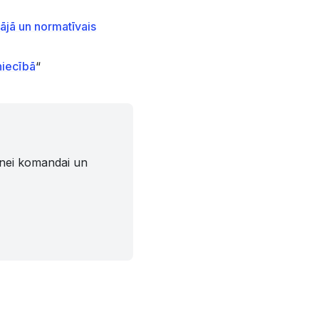
jā un normatīvais
niecībā
“
tnei komandai un