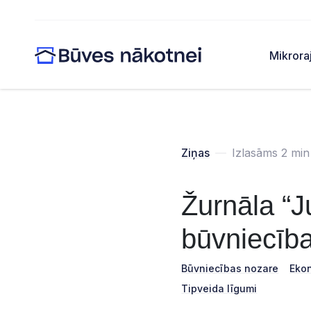
Mikrora
Ziņas
—
Izlasāms 2 min
Žurnāla “J
būvniecīb
Būvniecības nozare
Ekon
Tipveida līgumi