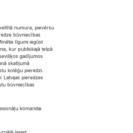
 veltītā numura, pievērsu
eredze būvniecības
nētie līgumi iegūst
iena, kur publiskajā telpā
atsevišķos gadījumos
anā skatījumā
stu kolēģu pieredzi.
r Latvijas pieredzes
lstu būvniecības
ofesionāļu komandai
rnālā lasiet: