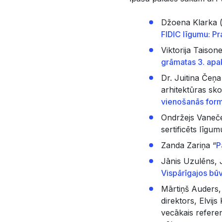
Džoena Klarka 
FIDIC līgumu: P
Viktorija Taisone
grāmatas 3. apa
Dr. Juitina Čeņa
arhitektūras sko
vienošanās for
Ondržejs Vaneč
sertificēts līgum
Zanda Zariņa “
P
Jānis Uzulēns, J
Vispārīgajos b
Mārtiņš Auders,
direktors, Elvij
vecākais referen