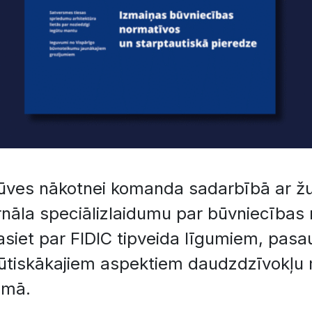
ūves nākotnei komanda sadarbībā ar žur
rnāla speciālizlaidumu par būvniecības
siet par FIDIC tipveida līgumiem, pasau
ūtiskākajiem aspektiem daudzdzīvokļu
omā.