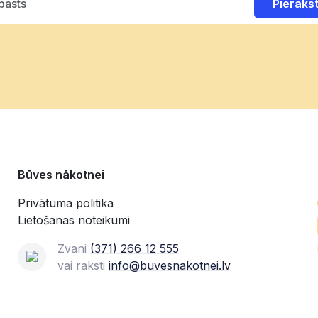
Pierakst
Būves nākotnei
Privātuma politika
Lietošanas noteikumi
Zvani
(371) 266 12 555‬
vai raksti
info@buvesnakotnei.lv