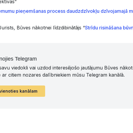
ktīvas”
ēmumu pieņemšanas process daudzdzīvokļu dzīvojamajā mā
urists, Būves nākotnei līdzdibinātājs “
Strīdu risināšana būv
nojies Telegram
 savu viedokli vai uzdod interesējošo jautājumu Būves nāko
ē ar citiem nozares dalībniekiem mūsu Telegram kanālā.
vienoties kanālam