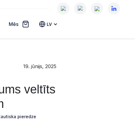
Mēs
LV
19. jūnijs, 2025
ums veltīts
m
tautiska pieredze