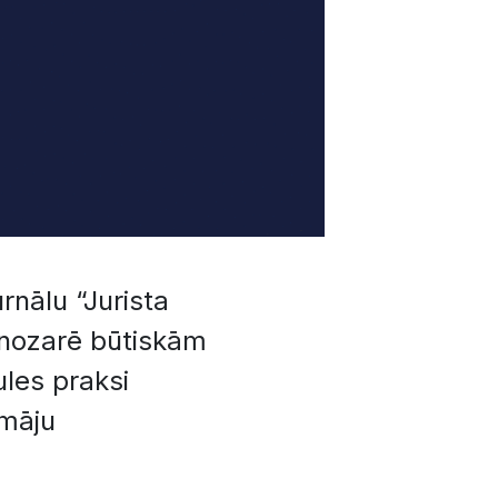
nālu “Jurista
 nozarē būtiskām
les praksi
 māju