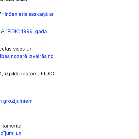
P
“Inženieris saskaņā ar
LP
“
FIDIC 1999. gada
vētās vides un
ības nozarē izvairās no
izpilddirektors, FIDIC
m grozījumiem
partamenta
zījumi un