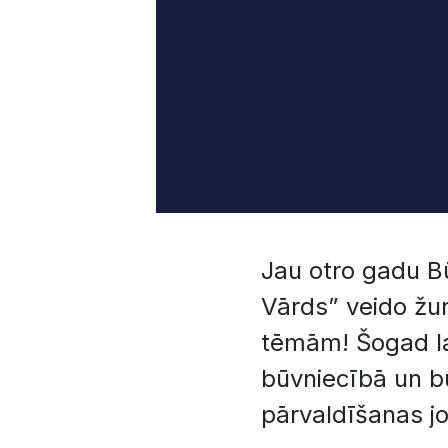
Jau otro gadu B
Vārds” veido žu
tēmām! Šogad la
būvniecībā un b
pārvaldīšanas j