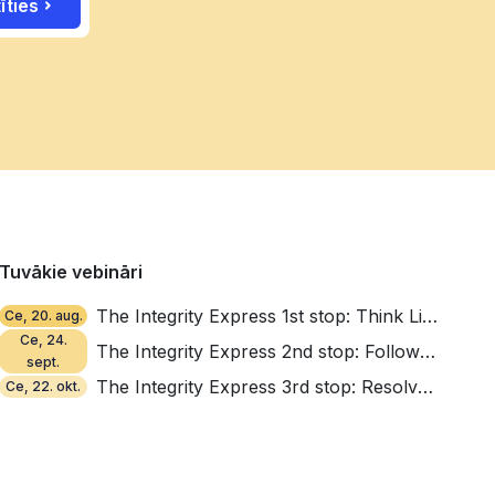
īties
Tuvākie vebināri
The Integrity Express 1st stop: Think Like a Thief
Ce, 20. aug.
Ce, 24.
The Integrity Express 2nd stop: Follow the Money, Find the Red Flags
sept.
The Integrity Express 3rd stop: Resolve, Repair, Reinforce
Ce, 22. okt.