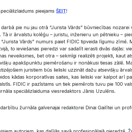
speciālizlaidums pieejams
ŠEIT
!
am darbā pie nu jau otrā “Jurista Vārds” būvniecības nozarei
Tā ir ārvalstu kolēģu – juristu, inženieru un pētnieku – pi
“Jurista Vārds” numurs paiet FIDIC tipveida līgumu zīmē. Mi
vijā, to ieviešanas pieredzi var sadalīt ierasti divās daļās: v
nas neveiksmes, bet otra – sekmīgi realizēti projekti, kaut 
sevišķu apakšpunktu piemērošanu ir nonākusi tiesas zālē. M
zējošiem juristiem būs lieliski uzzināt dažu atsevišķu ārval
dos kādas korporatīvas saites, kas lieliski var kalpot arī pa
lstīs. FIDIC ir pazīstams un tiek piemērots tuvu pie 100 va
rnāla speciālizlaiduma viesredaktors Jānis Uzulēns.
adarbību žurnāla galvenajai redaktorei Dinai Gailītei un pr
isiem autoriem, kas dalījās savā profesionālajā pieredzē. Žu