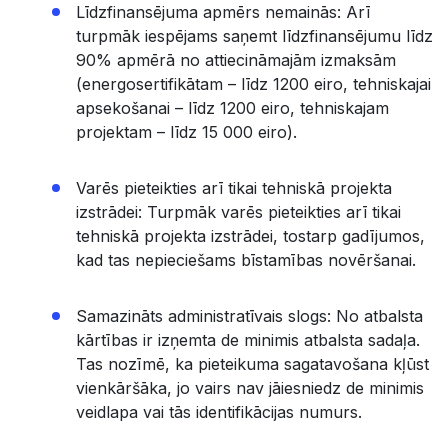
Līdzfinansējuma apmērs nemainās: Arī
turpmāk iespējams saņemt līdzfinansējumu līdz
90% apmērā no attiecināmajām izmaksām
(energosertifikātam – līdz 1200 eiro, tehniskajai
apsekošanai – līdz 1200 eiro, tehniskajam
projektam – līdz 15 000 eiro).
Varēs pieteikties arī tikai tehniskā projekta
izstrādei: Turpmāk varēs pieteikties arī tikai
tehniskā projekta izstrādei, tostarp gadījumos,
kad tas nepieciešams bīstamības novēršanai.
Samazināts administratīvais slogs: No atbalsta
kārtības ir izņemta de minimis atbalsta sadaļa.
Tas nozīmē, ka pieteikuma sagatavošana kļūst
vienkāršāka, jo vairs nav jāiesniedz de minimis
veidlapa vai tās identifikācijas numurs.