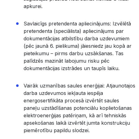
apkurei.
Savlaicīgs pretendenta apliecinājums: Izvēlētā
pretendenta (speciālista) apliecinājums par
dokumentācijas atbilstību darba uzdevumiem
(pēc jaunā 6. pielikuma) jāiesniedz jau kopā ar
pieteikumu – pirms darbu uzsākšanas. Tas
palīdzēs mazināt labojumu risku pēc
dokumentācijas izstrādes un taupīs laiku.
Vairāk uzmanības saules enerģijai: Atjaunotajos
darba uzdevumos iekļauta iespēja
energosertifikāta procesā izvērtēt saules
paneļu uzstādīšanas potenciālu koplietošanas
elektroenerģijas patēriņam, kā arī tehniskās
apsekošanas laikā izvērtēt jumta konstrukciju
piemērotību papildu slodzei.