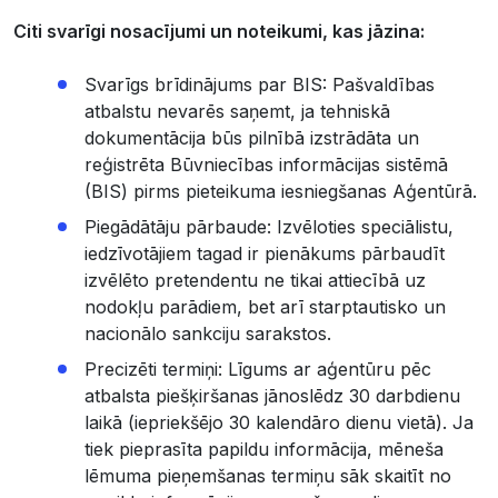
Citi svarīgi nosacījumi un noteikumi, kas jāzina:
Svarīgs brīdinājums par BIS: Pašvaldības
atbalstu nevarēs saņemt, ja tehniskā
dokumentācija būs pilnībā izstrādāta un
reģistrēta Būvniecības informācijas sistēmā
(BIS) pirms pieteikuma iesniegšanas Aģentūrā.
Piegādātāju pārbaude: Izvēloties speciālistu,
iedzīvotājiem tagad ir pienākums pārbaudīt
izvēlēto pretendentu ne tikai attiecībā uz
nodokļu parādiem, bet arī starptautisko un
nacionālo sankciju sarakstos.
Precizēti termiņi: Līgums ar aģentūru pēc
atbalsta piešķiršanas jānoslēdz 30 darbdienu
laikā (iepriekšējo 30 kalendāro dienu vietā). Ja
tiek pieprasīta papildu informācija, mēneša
lēmuma pieņemšanas termiņu sāk skaitīt no