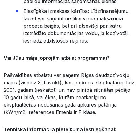
papildu informācijas saņemšanas dienas.
Elastīgāka izmaksas kārtība: Līdzfinansējumu
tagad var saņemt ne tikai vienā maksājumā
procesa beigās, bet arī atsevišķi par katru
izstrādāto dokumentācijas veidu, ja iedzīvotāji
iesniedz atbilstošus rēķinus.
Vai Jūsu māja joprojām atbilst programmai?
Pašvaldības atbalstu var saņemt Rīgas daudzdzīvokļu
mājas (vismaz 3 dzīvokļi), kas nodotas ekspluatācijā līdz
2001. gadam (ieskaitot) un nav pilnībā siltinātas pēdējo
10 gadu laikā, vai ēkas, kurām neatkarīgi no
ekspluatācijas nodošanas gada apkures patēriņa
(kWh/m2) references līmenis ir F klase.
Tehniska informācija pieteikuma iesniegšanai: