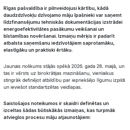
Rīgas pašvaldība ir pilnveidojusi kārtību, kādā
daudzdzīvokļu dzīvojamo māju īpašnieki var saņemt
līdzfinansējumu tehniskās dokumentācijas izstrādei
energoefektivitātes pasākumu veikšanai un
bīstamības novēršanai. Izmaiņu mērķis ir padarīt
atbalsta saņemšanu iedzīvotājiem saprotamāku,
elastīgāku un praktiski ērtāku.
Jaunais nolikums stājās spēkā 2026. gada 28. maijā, un
tas ir vērsts uz birokrātijas mazināšanu, vienlaikus
stingrāk definējot atbildību par iepriekšējo līgumu izpildi
un ieviešot standartizētas veidlapas.
Saistošajos noteikumos ir skaidri definētas un
izceltas šādas būtiskākās izmaiņas, kas turpmāk
atvieglos procesu māju atjaunotājiem: