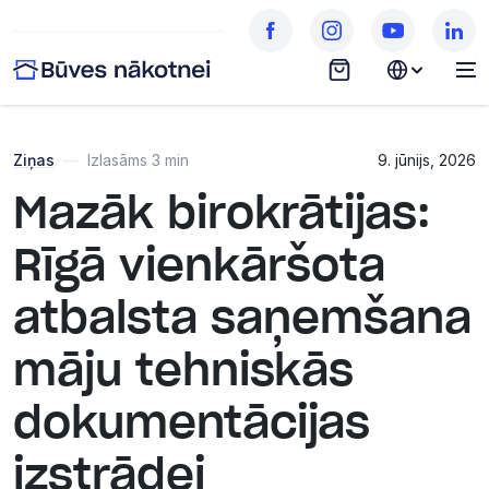
Ziņas
—
Izlasāms 3 min
9. jūnijs, 2026
Mazāk birokrātijas:
Rīgā vienkāršota
atbalsta saņemšana
māju tehniskās
dokumentācijas
izstrādei