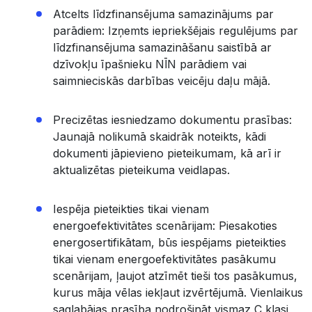
Atcelts līdzfinansējuma samazinājums par
parādiem: Izņemts iepriekšējais regulējums par
līdzfinansējuma samazināšanu saistībā ar
dzīvokļu īpašnieku NĪN parādiem vai
saimnieciskās darbības veicēju daļu mājā.
Precizētas iesniedzamo dokumentu prasības:
Jaunajā nolikumā skaidrāk noteikts, kādi
dokumenti jāpievieno pieteikumam, kā arī ir
aktualizētas pieteikuma veidlapas.
Iespēja pieteikties tikai vienam
energoefektivitātes scenārijam: Piesakoties
energosertifikātam, būs iespējams pieteikties
tikai vienam energoefektivitātes pasākumu
scenārijam, ļaujot atzīmēt tieši tos pasākumus,
kurus māja vēlas iekļaut izvērtējumā. Vienlaikus
saglabājas prasība nodrošināt vismaz C klasi