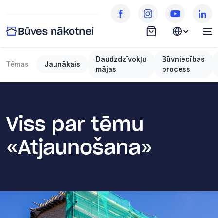
Daudzdzīvokļu
Būvniecības
Tēmas
Jaunākais
mājas
process
Viss par tēmu
«Atjaunošana»