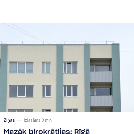
Ziņas
—
Izlasāms 3 min
Mazāk birokrātijas: Rīgā