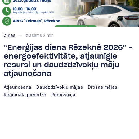
Ziņas
—
Izlasāms 2 min
“Enerģijas diena Rēzeknē 2026” –
energoefektivitāte, atjaunīgie
resursi un daudzdzīvokļu māju
atjaunošana
Atjaunošana
Daudzdzīvokļu mājas
Drošas mājas
Reģionālā pieredze
Renovācija