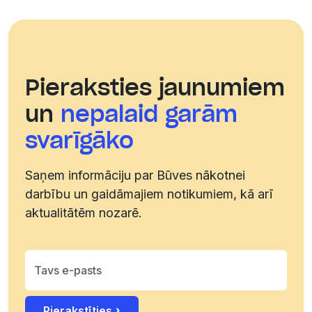
Pieraksties jaunumiem
un
nepalaid garām
svarīgāko
Saņem informāciju par Būves nākotnei
darbību un gaidāmajiem notikumiem, kā arī
aktualitātēm nozarē.
Pierakstīties