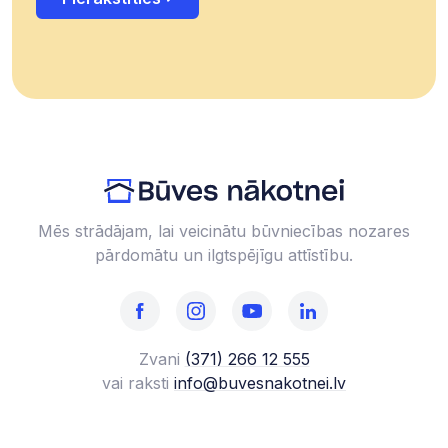
Mēs strādājam, lai veicinātu būvniecības nozares
pārdomātu un ilgtspējīgu attīstību.
Zvani
(371) 266 12 555‬
vai raksti
info@buvesnakotnei.lv