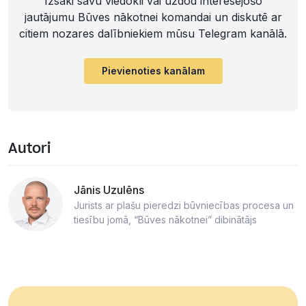
Izsaki savu viedokli vai uzdod interesējošo
jautājumu Būves nākotnei komandai un diskutē ar
citiem nozares dalībniekiem mūsu Telegram kanālā.
Pievienoties kanālam
Autori
Jānis Uzulēns
Jurists ar plašu pieredzi būvniecības procesa un
tiesību jomā, “Būves nākotnei” dibinātājs