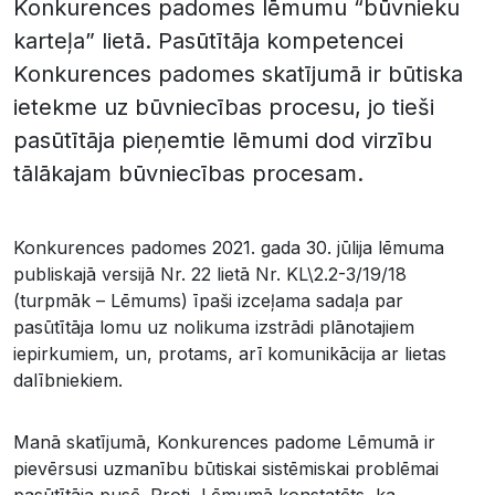
Konkurences padomes lēmumu “būvnieku
karteļa” lietā. Pasūtītāja kompetencei
Konkurences padomes skatījumā ir būtiska
ietekme uz būvniecības procesu, jo tieši
pasūtītāja pieņemtie lēmumi dod virzību
tālākajam būvniecības procesam.
Konkurences padomes 2021. gada 30. jūlija lēmuma
publiskajā versijā Nr. 22 lietā Nr. KL\2.2-3/19/18
(turpmāk – Lēmums) īpaši izceļama sadaļa par
pasūtītāja lomu uz nolikuma izstrādi plānotajiem
iepirkumiem, un, protams, arī komunikācija ar lietas
dalībniekiem.
Manā skatījumā, Konkurences padome Lēmumā ir
pievērsusi uzmanību būtiskai sistēmiskai problēmai
pasūtītāja pusē. Proti, Lēmumā konstatēts, ka,