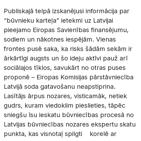
Publiskajā telpā izskanējusi informācija par
“būvnieku karteļa” ietekmi uz Latvijai
pieejamo Eiropas Savienības finansējumu,
sodiem un nākotnes iespējām. Vienas
frontes pusē saka, ka risks šādām sekām ir
ārkārtīgi augsts un šo ideju aktīvi pauž arī
sociālajos tīklos, savukārt no otras puses
proponē – Eiropas Komisijas pārstāvniecība
Latvijā soda gatavošanu neapstiprina.
Lasītājs ārpus nozares, visticamāk, netiek
gudrs, kuram viedoklim pieslieties, tāpēc
sniegšu īsu ieskatu būvniecības procesā no
Latvijas būvniecības nozares ekspertu skatu
punkta, kas visnotaļ spilgti korelē ar