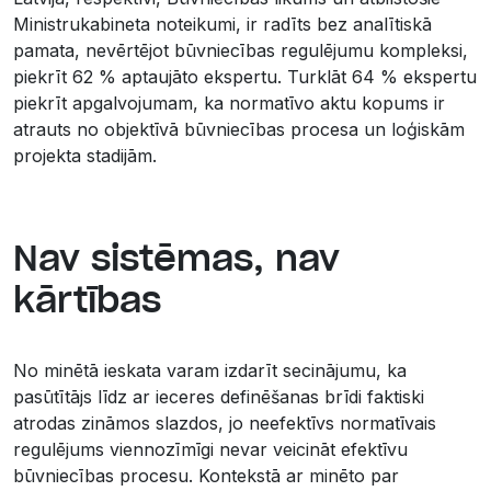
Ministrukabineta noteikumi, ir radīts bez analītiskā
pamata, nevērtējot būvniecības regulējumu kompleksi,
piekrīt 62 % aptaujāto ekspertu. Turklāt 64 % ekspertu
piekrīt apgalvojumam, ka normatīvo aktu kopums ir
atrauts no objektīvā būvniecības procesa un loģiskām
projekta stadijām.
Nav sistēmas, nav
kārtības
No minētā ieskata varam izdarīt secinājumu, ka
pasūtītājs līdz ar ieceres definēšanas brīdi faktiski
atrodas zināmos slazdos, jo neefektīvs normatīvais
regulējums viennozīmīgi nevar veicināt efektīvu
būvniecības procesu. Kontekstā ar minēto par