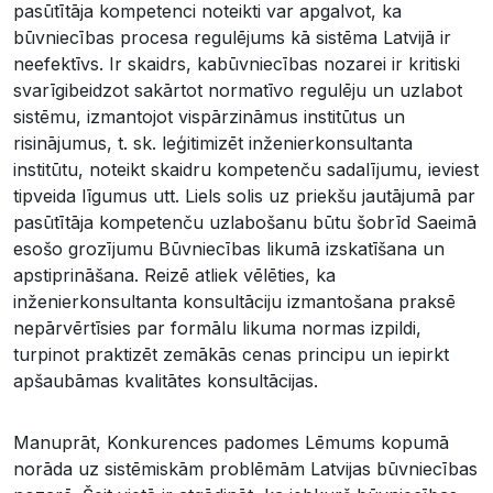
pasūtītāja kompetenci noteikti var apgalvot, ka
būvniecības procesa regulējums kā sistēma Latvijā ir
neefektīvs. Ir skaidrs, kabūvniecības nozarei ir kritiski
svarīgibeidzot sakārtot normatīvo regulēju un uzlabot
sistēmu, izmantojot vispārzināmus institūtus un
risinājumus, t. sk. leģitimizēt inženierkonsultanta
institūtu, noteikt skaidru kompetenču sadalījumu, ieviest
tipveida līgumus utt. Liels solis uz priekšu jautājumā par
pasūtītāja kompetenču uzlabošanu būtu šobrīd Saeimā
esošo grozījumu Būvniecības likumā izskatīšana un
apstiprināšana. Reizē atliek vēlēties, ka
inženierkonsultanta konsultāciju izmantošana praksē
nepārvērtīsies par formālu likuma normas izpildi,
turpinot praktizēt zemākās cenas principu un iepirkt
apšaubāmas kvalitātes konsultācijas.
Manuprāt, Konkurences padomes Lēmums kopumā
norāda uz sistēmiskām problēmām Latvijas būvniecības