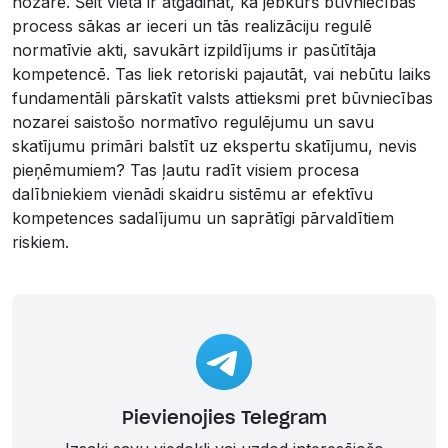
nozarē. Šeit vietā ir atgādināt, ka jebkurš būvniecības
process sākas ar ieceri un tās realizāciju regulē
normatīvie akti, savukārt izpildījums ir pasūtītāja
kompetencē. Tas liek retoriski pajautāt, vai nebūtu laiks
fundamentāli pārskatīt valsts attieksmi pret būvniecības
nozarei saistošo normatīvo regulējumu un savu
skatījumu primāri balstīt uz ekspertu skatījumu, nevis
pieņēmumiem? Tas ļautu radīt visiem procesa
dalībniekiem vienādi skaidru sistēmu ar efektīvu
kompetences sadalījumu un saprātīgi pārvaldītiem
riskiem.
Pievienojies Telegram