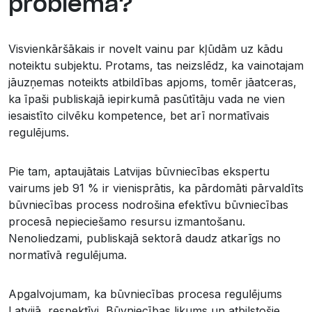
problēma?
Visvienkāršākais ir novelt vainu par kļūdām uz kādu
noteiktu subjektu. Protams, tas neizslēdz, ka vainotajam
jāuzņemas noteikts atbildības apjoms, tomēr jāatceras,
ka īpaši publiskajā iepirkumā pasūtītāju vada ne vien
iesaistīto cilvēku kompetence, bet arī normatīvais
regulējums.
Pie tam, aptaujātais Latvijas būvniecības ekspertu
vairums jeb 91 % ir vienisprātis, ka pārdomāti pārvaldīts
būvniecības process nodrošina efektīvu būvniecības
procesā nepieciešamo resursu izmantošanu.
Nenoliedzami, publiskajā sektorā daudz atkarīgs no
normatīvā regulējuma.
Apgalvojumam, ka būvniecības procesa regulējums
Latvijā, respektīvi, Būvniecības likums un atbilstošie