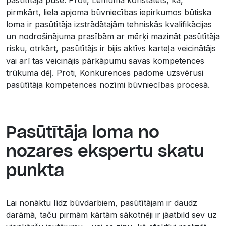
pirmkārt, liela apjoma būvniecības iepirkumos būtiska
loma ir pasūtītāja izstrādātajām tehniskās kvalifikācijas
un nodrošinājuma prasībām ar mērķi mazināt pasūtītāja
risku, otrkārt, pasūtītājs ir bijis aktīvs karteļa veicinātājs
vai arī tas veicinājis pārkāpumu savas kompetences
trūkuma dēļ. Proti, Konkurences padome uzsvērusi
pasūtītāja kompetences nozīmi būvniecības procesā.
Pasūtītāja loma no
nozares ekspertu skatu
punkta
Lai nonāktu līdz būvdarbiem, pasūtītājam ir daudz
darāmā, taču pirmām kārtām sākotnēji ir jāatbild sev uz