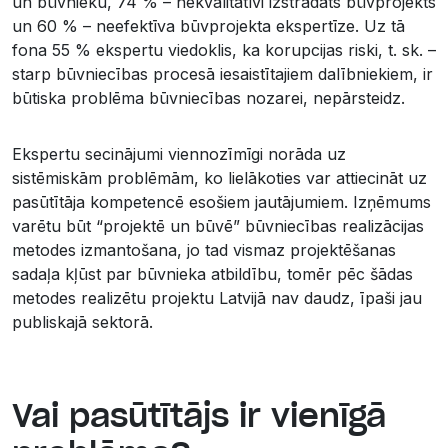
un būvnieku, 74 % – nekvalitatīvi izstrādāts būvprojekts
un 60 % – neefektīva būvprojekta ekspertīze. Uz tā
fona 55 % ekspertu viedoklis, ka korupcijas riski, t. sk. –
starp būvniecības procesā iesaistītajiem dalībniekiem, ir
būtiska problēma būvniecības nozarei, nepārsteidz.
Ekspertu secinājumi viennozīmīgi norāda uz
sistēmiskām problēmām, ko lielākoties var attiecināt uz
pasūtītāja kompetencē esošiem jautājumiem. Izņēmums
varētu būt “projektē un būvē” būvniecības realizācijas
metodes izmantošana, jo tad vismaz projektēšanas
sadaļa kļūst par būvnieka atbildību, tomēr pēc šādas
metodes realizētu projektu Latvijā nav daudz, īpaši jau
publiskajā sektorā.
Vai pasūtītājs ir vienīgā