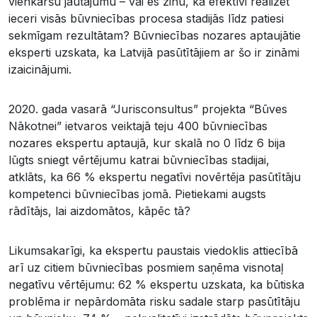
vienkāršu jautājumu – vai es zinu, kā efektīvi realizēt
ieceri visās būvniecības procesa stadijās līdz patiesi
sekmīgam rezultātam? Būvniecības nozares aptaujātie
eksperti uzskata, ka Latvijā pasūtītājiem ar šo ir zināmi
izaicinājumi.
2020. gada vasarā “Jurisconsultus” projekta “Būves
Nākotnei” ietvaros veiktajā teju 400 būvniecības
nozares ekspertu aptaujā, kur skalā no 0 līdz 6 bija
lūgts sniegt vērtējumu katrai būvniecības stadijai,
atklāts, ka 66 % ekspertu negatīvi novērtēja pasūtītāju
kompetenci būvniecības jomā. Pietiekami augsts
rādītājs, lai aizdomātos, kāpēc tā?
Likumsakarīgi, ka ekspertu paustais viedoklis attiecībā
arī uz citiem būvniecības posmiem saņēma visnotaļ
negatīvu vērtējumu: 62 % ekspertu uzskata, ka būtiska
problēma ir nepārdomāta risku sadale starp pasūtītāju