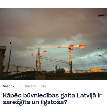
Viedokļi
—
Izlasāms 5 min
Kāpēc būvniecības gaita Latvijā ir
sarežģīta un ilgstoša?