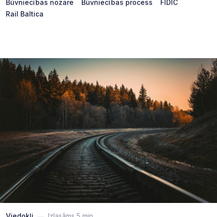
Būvniecības nozare
Būvniecības process
FIDIC
Rail Baltica
Viedokļi
—
Izlasāms 5 min