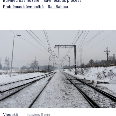
Būvniecības nozare
Būvniecības process
Problēmas būvniecībā
Rail Baltica
Viedokļi
—
Izlasāms 9 min