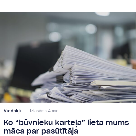
Viedokļi
—
Izlasāms 4 min
Ko “būvnieku karteļa” lieta mums
māca par pasūtītāja