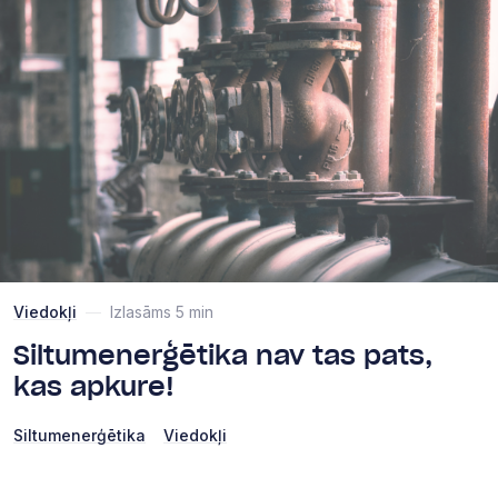
Viedokļi
—
Izlasāms 5 min
Siltumenerģētika nav tas pats,
kas apkure!
Siltumenerģētika
Viedokļi