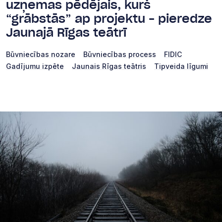
uzņemas pēdējais, kurš
“grābstās” ap projektu – pieredze
Jaunajā Rīgas teātrī
Būvniecības nozare
Būvniecības process
FIDIC
Gadījumu izpēte
Jaunais Rīgas teātris
Tipveida līgumi