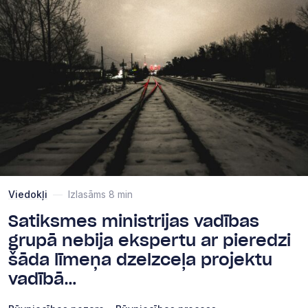
Viedokļi
—
Izlasāms 8 min
Satiksmes ministrijas vadības
grupā nebija ekspertu ar pieredzi
šāda līmeņa dzelzceļa projektu
vadībā…