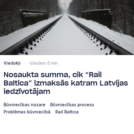
Viedokļi
—
Izlasāms 6 min
Nosaukta summa, cik “Rail
Baltica” izmaksās katram Latvijas
iedzīvotājam
Būvniecības nozare
Būvniecības process
Problēmas būvniecībā
Rail Baltica