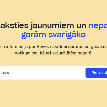
raksties jaunumiem un
nepa
garām svarīgāko
m informāciju par Būves nākotnei darbību un gaidām
notikumiem, kā arī aktualitātēm nozarē.
Pierakst