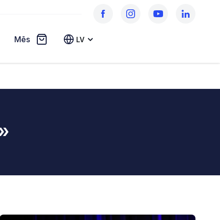
Mēs
LV
»