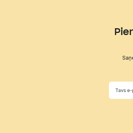
Pie
Saņe