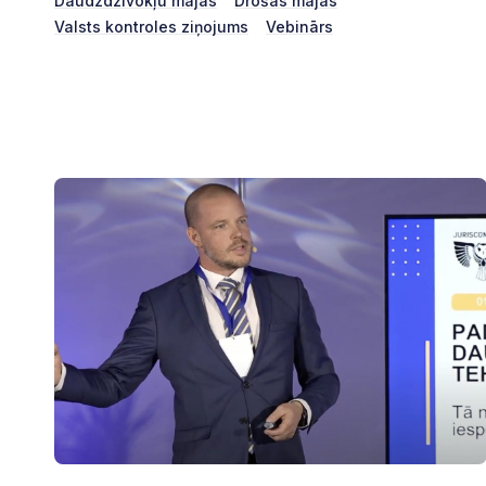
Daudzdzīvokļu mājas
Drošas mājas
Valsts kontroles ziņojums
Vebinārs