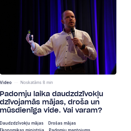
Video
—
Noskatāms 8 min
Padomju laika daudzdzīvokļu
dzīvojamās mājas, droša un
mūsdienīga vide. Vai varam?
Daudzdzīvokļu mājas
Drošas mājas
Ekonomikas ministrija
Padomju mantojums