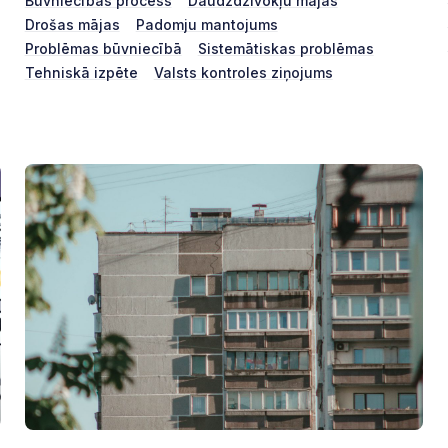
Būvniecības process
Daudzdzīvokļu mājas
Drošas mājas
Padomju mantojums
Problēmas būvniecībā
Sistemātiskas problēmas
Tehniskā izpēte
Valsts kontroles ziņojums