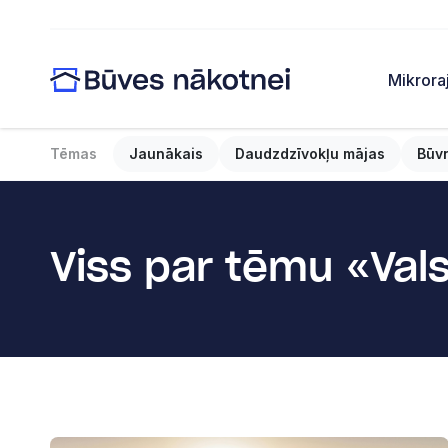
Mikrora
Tēmas
Jaunākais
Daudzdzīvokļu mājas
Būv
Viss par tēmu «Val