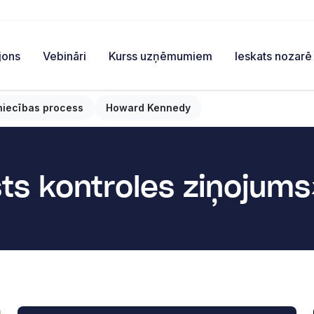
jons
Vebināri
Kurss uzņēmumiem
Ieskats nozarē
niecības process
Howard Kennedy
sts kontroles ziņojums