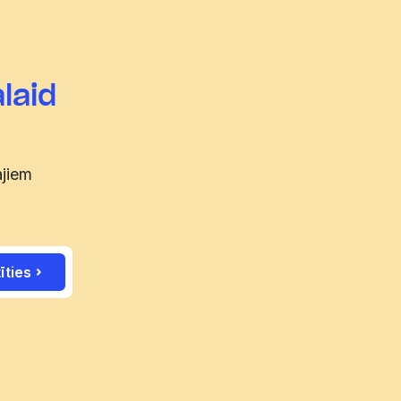
laid
ajiem
īties