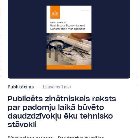
Publikācijas
—
Izlasāms 1 min
Publicēts zinātniskais raksts
par padomju laikā būvēto
daudzdzīvokļu ēku tehnisko
stāvokli